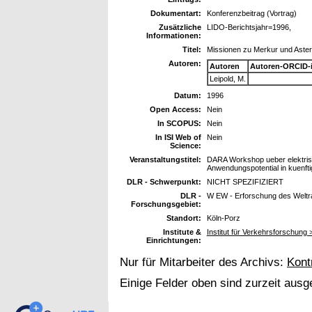
Dokumentart:
Konferenzbeitrag (Vortrag)
Zusätzliche
LIDO-Berichtsjahr=1996,
Informationen:
Titel:
Missionen zu Merkur und Aster
Autoren:
Autoren
Autoren-ORCID-
Leipold, M.
Datum:
1996
Open Access:
Nein
In SCOPUS:
Nein
In ISI Web of
Nein
Science:
Veranstaltungstitel:
DARA Workshop ueber elektrisc
Anwendungspotential in kuenfti
DLR - Schwerpunkt:
NICHT SPEZIFIZIERT
DLR -
W EW - Erforschung des Welt
Forschungsgebiet:
Standort:
Köln-Porz
Institute &
Institut für Verkehrsforschun
Einrichtungen:
Nur für Mitarbeiter des Archivs:
Kont
Einige Felder oben sind zurzeit ausg