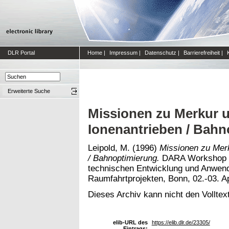
DLR Portal
Home
|
Impressum
|
Datenschutz
|
Barrierefreiheit
|
Erweiterte Suche
Missionen zu Merkur 
Ionenantrieben / Bahn
Leipold, M.
(1996)
Missionen zu Merk
/ Bahnoptimierung.
DARA Workshop ue
technischen Entwicklung und Anwendu
Raumfahrtprojekten, Bonn, 02.-03. Ap
Dieses Archiv kann nicht den Volltext
elib-URL des
https://elib.dlr.de/23305/
Eintrags: