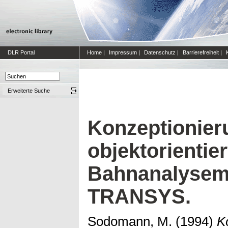
DLR Portal
Home
|
Impressum
|
Datenschutz
|
Barrierefreiheit
|
Erweiterte Suche
Konzeptionier
objektorientie
Bahnanalysem
TRANSYS.
Sodomann, M.
(1994)
K