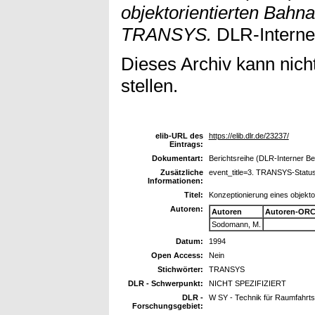
objektorientierten Bahn
TRANSYS.
DLR-Interner
Dieses Archiv kann nicht
stellen.
elib-URL des
https://elib.dlr.de/23237/
Eintrags:
Dokumentart:
Berichtsreihe (DLR-Interner Be
Zusätzliche
event_title=3. TRANSYS-Status
Informationen:
Titel:
Konzeptionierung eines objekt
Autoren:
Autoren
Autoren-ORC
Sodomann, M.
Datum:
1994
Open Access:
Nein
Stichwörter:
TRANSYS
DLR - Schwerpunkt:
NICHT SPEZIFIZIERT
DLR -
W SY - Technik für Raumfahrt
Forschungsgebiet: