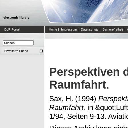
DLR Portal
Home
|
Impressum
|
Datenschutz
|
Barrierefreiheit
|
Erweiterte Suche
Perspektiven 
Raumfahrt.
Sax, H.
(1994)
Perspekt
Raumfahrt.
in &quot;Luf
1/94, Seiten 9-13. Aviat