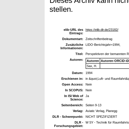
Dieses Archiv kann nicht
stellen.
elib-URL des
https://elib.dlr.de/23182/
Eintrags:
Dokumentart:
Zeitschriftenbeitrag
Zusätzliche
LIDO-Berichtsjahr=1994,
Informationen:
Titel:
Perspektiven der bemannten R
Autoren:
Autoren
Autoren-ORCID-iD
Sax, H.
Datum:
1994
Erschienen in:
in &quot;Luft- und Raumfahrt&q
Open Access:
Nein
In SCOPUS:
Nein
In ISI Web of
Ja
Science:
Seitenbereich:
Seiten 9-13
Verlag:
Aviatic Verlag, Planegg
DLR - Schwerpunkt:
NICHT SPEZIFIZIERT
DLR -
W SY - Technik für Raumfahrt
Forschungsgebiet: