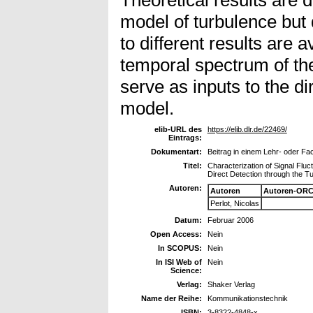
Theoretical results are
model of turbulence but 
to different results are a
temporal spectrum of th
serve as inputs to the di
model.
elib-URL des
https://elib.dlr.de/22469/
Eintrags:
Dokumentart:
Beitrag in einem Lehr- oder F
Titel:
Characterization of Signal Fluc
Direct Detection through the T
Autoren:
Autoren
Autoren-ORC
Perlot, Nicolas
Datum:
Februar 2006
Open Access:
Nein
In SCOPUS:
Nein
In ISI Web of
Nein
Science:
Verlag:
Shaker Verlag
Name der Reihe:
Kommunikationstechnik
ISBN:
3-8322-4848-x