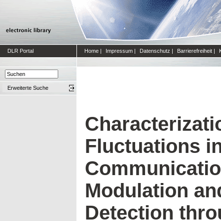
DLR Portal
Home
|
Impressum
|
Datenschutz
|
Barrierefreiheit
|
Erweiterte Suche
Characterizati
Fluctuations i
Communication
Modulation an
Detection thro