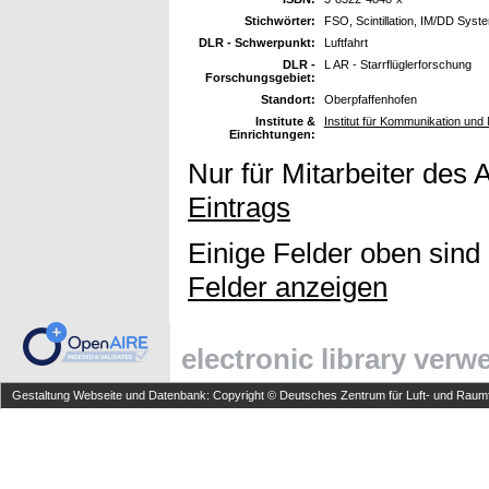
Stichwörter:
FSO, Scintillation, IM/DD S
DLR - Schwerpunkt:
Luftfahrt
DLR -
L AR - Starrflüglerforschung
Forschungsgebiet:
Standort:
Oberpfaffenhofen
Institute &
Institut für Kommunikation und 
Einrichtungen:
Nur für Mitarbeiter des 
Eintrags
Einige Felder oben sind
Felder anzeigen
electronic library ver
Gestaltung Webseite und Datenbank: Copyright © Deutsches Zentrum für Luft- und Raumfa