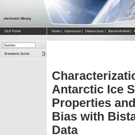
DLR Portal
Home
|
Impressum
|
Datenschutz
|
Barrierefreiheit
|
Erweiterte Suche
Characterizati
Antarctic Ice
Properties and
Bias with Bis
Data