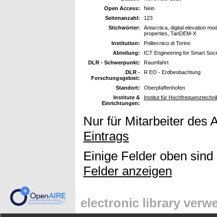
Open Access:
Nein
Seitenanzahl:
123
Stichwörter:
Antarctica, digital elevation mo
properties, TanDEM-X
Institution:
Politecnico di Torino
Abteilung:
ICT Engineering for Smart Soci
DLR - Schwerpunkt:
Raumfahrt
DLR -
R EO - Erdbeobachtung
Forschungsgebiet:
Standort:
Oberpfaffenhofen
Institute &
Institut für Hochfrequenztech
Einrichtungen:
Nur für Mitarbeiter des 
Eintrags
Einige Felder oben sind
Felder anzeigen
electronic library ver