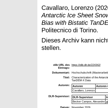
Cavallaro, Lorenzo
(202
Antarctic Ice Sheet Sno
Bias with Bistatic TanD
Politecnico di Torino.
Dieses Archiv kann nicht
stellen.
elib-URL des
https://elib.dlr.de/224342/
Eintrags:
Dokumentart:
Hochschulschrift (Masterarbeit
Titel:
Characterization of the Antarct
TanDEM-X Data
Autoren:
Autoren
Autoren-
Cavallaro, Lorenzo
DLR-Supervisor:
DLR-Supervisor
I
Becker Campos, Alexandre
a
Datum:
November 2026