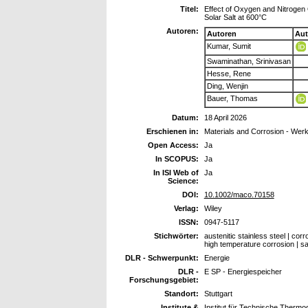
Titel:
Effect of Oxygen and Nitrogen 
Solar Salt at 600°C
Autoren:
Autoren
Aut
Kumar, Sumit
Swaminathan, Srinivasan
Hesse, Rene
Ding, Wenjin
Bauer, Thomas
Datum:
18 April 2026
Erschienen in:
Materials and Corrosion - Werk
Open Access:
Ja
In SCOPUS:
Ja
In ISI Web of
Ja
Science:
DOI:
10.1002/maco.70158
Verlag:
Wiley
ISSN:
0947-5117
Stichwörter:
austenitic stainless steel | co
high temperature corrosion | sa
DLR - Schwerpunkt:
Energie
DLR -
E SP - Energiespeicher
Forschungsgebiet:
Standort:
Stuttgart
Institute &
Institut für Technische Therm