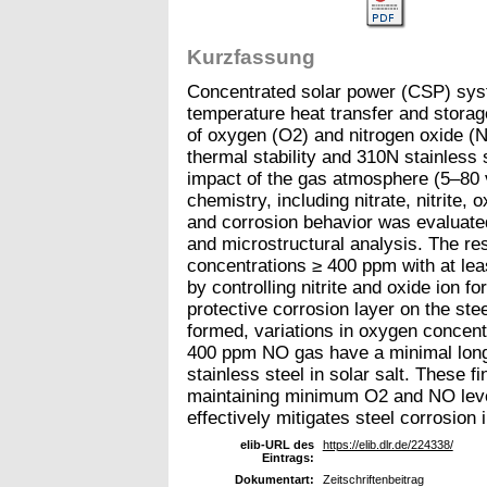
Kurzfassung
Concentrated solar power (CSP) sys
temperature heat transfer and stora
of oxygen (O2) and nitrogen oxide (N
thermal stability and 310N stainless 
impact of the gas atmosphere (5–80
chemistry, including nitrate, nitrite
and corrosion behavior was evaluated
and microstructural analysis. The re
concentrations ≥ 400 ppm with at lea
by controlling nitrite and oxide ion 
protective corrosion layer on the stee
formed, variations in oxygen concent
400 ppm NO gas have a minimal long‐
stainless steel in solar salt. These 
maintaining minimum O2 and NO level
effectively mitigates steel corrosion 
elib-URL des
https://elib.dlr.de/224338/
Eintrags:
Dokumentart:
Zeitschriftenbeitrag