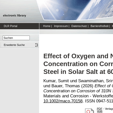
DLR Portal
Home
|
Impressum
|
Datenschutz
|
Barrierefreiheit
|
Erweiterte Suche
Effect of Oxygen and 
Concentration on Corr
Steel in Solar Salt at 
Kumar, Sumit
und
Swaminathan, Sri
und
Bauer, Thomas
(2026)
Effect of
Concentration on Corrosion of 310N S
Materials and Corrosion - Werkstoffe
10.1002/maco.70158
. ISSN 0947-511
PDF
- Verlag
4MB