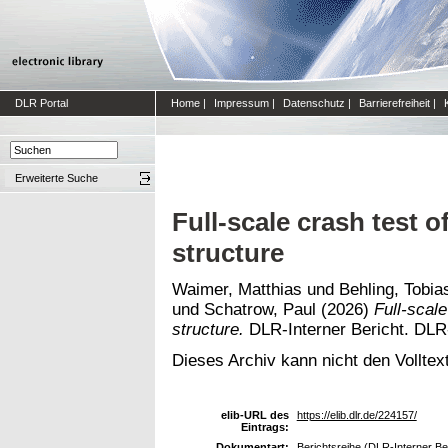
DLR Portal
Home
|
Impressum
|
Datenschutz
|
Barrierefreiheit
|
Erweiterte Suche
Full-scale crash test
structure
Waimer, Matthias
und
Behling, Tobia
und
Schatrow, Paul
(2026)
Full-scal
structure.
DLR-Interner Bericht. DLR
Dieses Archiv kann nicht den Volltext
elib-URL des
https://elib.dlr.de/224157/
Eintrags:
Dokumentart:
Berichtsreihe (DLR-Interner Be