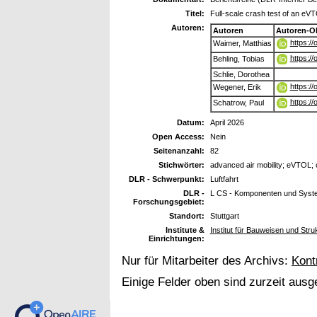
Titel:
Full-scale crash test of an eV
Autoren:
Autoren
Autoren-O
https:/
Waimer, Matthias
https:/
Behling, Tobias
Schlie, Dorothea
https:/
Wegener, Erik
https:/
Schatrow, Paul
Datum:
April 2026
Open Access:
Nein
Seitenanzahl:
82
Stichwörter:
advanced air mobility; eVTOL; c
DLR - Schwerpunkt:
Luftfahrt
DLR -
L CS - Komponenten und Syst
Forschungsgebiet:
Standort:
Stuttgart
Institute &
Institut für Bauweisen und Struk
Einrichtungen:
Nur für Mitarbeiter des Archivs:
Kont
Einige Felder oben sind zurzeit ausg