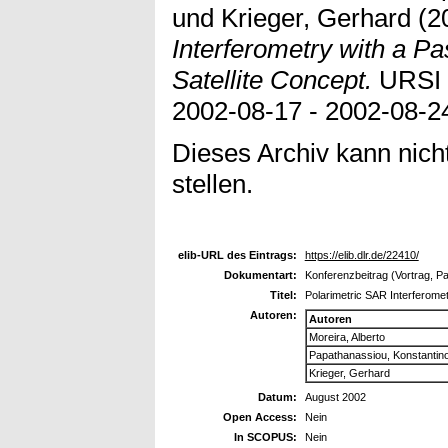
und
Krieger, Gerhard
(2
Interferometry with a Pa
Satellite Concept.
URSI 
2002-08-17 - 2002-08-2
Dieses Archiv kann nicht
stellen.
elib-URL des Eintrags:
https://elib.dlr.de/22410/
Dokumentart:
Konferenzbeitrag (Vortrag, P
Titel:
Polarimetric SAR Interferomet
Autoren:
Autoren
Moreira, Alberto
Papathanassiou, Konstantin
Krieger, Gerhard
Datum:
August 2002
Open Access:
Nein
In SCOPUS:
Nein