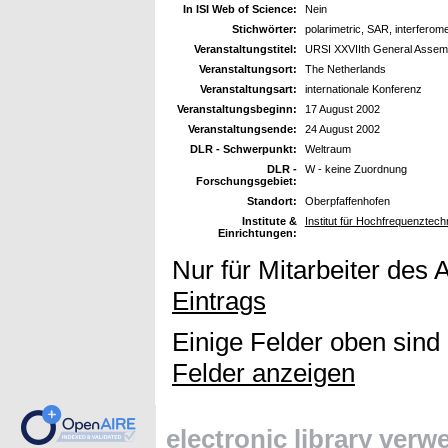
In ISI Web of Science:
Nein
Stichwörter:
polarimetric, SAR, interferomet
Veranstaltungstitel:
URSI XXVIIth General Assem
Veranstaltungsort:
The Netherlands
Veranstaltungsart:
internationale Konferenz
Veranstaltungsbeginn:
17 August 2002
Veranstaltungsende:
24 August 2002
DLR - Schwerpunkt:
Weltraum
DLR -
W - keine Zuordnung
Forschungsgebiet:
Standort:
Oberpfaffenhofen
Institute &
Institut für Hochfrequenzte
Einrichtungen:
Nur für Mitarbeiter des 
Eintrags
Einige Felder oben sind
Felder anzeigen
electronic library ver