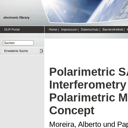
DLR Portal
Home
|
Impressum
|
Datenschutz
|
Barrierefreiheit
|
Erweiterte Suche
Polarimetric 
Interferometry
Polarimetric Mi
Concept
Moreira, Alberto
und
Pap