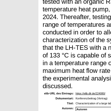
tested with an organic R
temperature heat pump, 
2024. Thereafter, testin
range of temperatures a
conducted in order to al
characterization of the 
that the LH-TES with a 
of 133 °C is capable of 
in a temperature range o
maximum heat flow rate 
the experimental analys
discussed.
elib-URL des Eintrags:
https://elib.dlr.de/224080/
Dokumentart:
Konferenzbeitrag (Vortrag)
Titel:
Characterization of a large la
Autoren:
Autoren