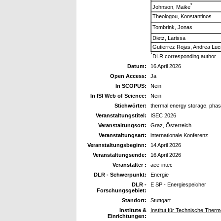
*
Johnson, Maike
Theologou, Konstantinos
Tombrink, Jonas
Dietz, Larissa
Gutierrez Rojas, Andrea Luc
*
DLR corresponding author
Datum:
16 April 2026
Open Access:
Ja
In SCOPUS:
Nein
In ISI Web of Science:
Nein
Stichwörter:
thermal energy storage, phas
Veranstaltungstitel:
ISEC 2026
Veranstaltungsort:
Graz, Österreich
Veranstaltungsart:
internationale Konferenz
Veranstaltungsbeginn:
14 April 2026
Veranstaltungsende:
16 April 2026
Veranstalter :
aee-intec
DLR - Schwerpunkt:
Energie
DLR -
E SP - Energiespeicher
Forschungsgebiet:
Standort:
Stuttgart
Institute &
Institut für Technische The
Einrichtungen: