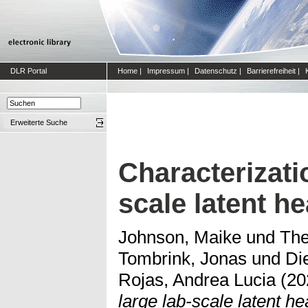
DLR Portal
Home
|
Impressum
|
Datenschutz
|
Barrierefreiheit
|
Erweiterte Suche
Characterizatio
scale latent h
Johnson, Maike
und
The
Tombrink, Jonas
und
Di
Rojas, Andrea Lucia
(20
large lab-scale latent he