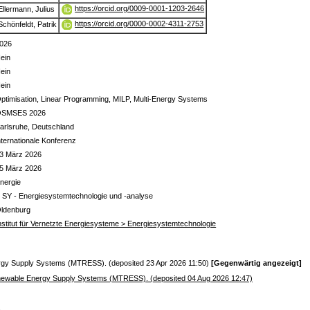
https://orcid.org/0009-0001-1203-2646
Ellermann, Julius
https://orcid.org/0000-0002-4311-2753
Schönfeldt, Patrik
026
ein
ein
ein
ptimisation, Linear Programming, MILP, Multi-Energy Systems
SMSES 2026
arlsruhe, Deutschland
nternationale Konferenz
3 März 2026
5 März 2026
nergie
 SY - Energiesystemtechnologie und -analyse
ldenburg
nstitut für Vernetzte Energiesysteme > Energiesystemtechnologie
ergy Supply Systems (MTRESS). (deposited 23 Apr 2026 11:50)
[Gegenwärtig angezeigt]
Renewable Energy Supply Systems (MTRESS). (deposited 04 Aug 2026 12:47)
s