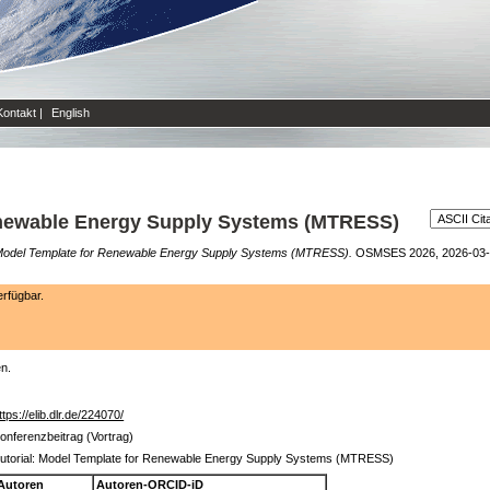
Kontakt
|
English
Renewable Energy Supply Systems (MTRESS)
: Model Template for Renewable Energy Supply Systems (MTRESS).
OSMSES 2026, 2026-03-23 
rfügbar.
en.
ttps://elib.dlr.de/224070/
onferenzbeitrag (Vortrag)
utorial: Model Template for Renewable Energy Supply Systems (MTRESS)
Autoren
Autoren-ORCID-iD