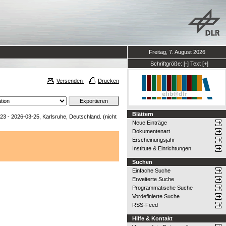
Freitag, 7. August 2026
Schriftgröße:
[-]
Text
[+]
Versenden
Drucken
Blättern
- 2026-03-25, Karlsruhe, Deutschland. (nicht
Neue Einträge
Dokumentenart
Erscheinungsjahr
Institute & Einrichtungen
Suchen
Einfache Suche
Erweiterte Suche
Programmatische Suche
Vordefinierte Suche
RSS-Feed
Hilfe & Kontakt