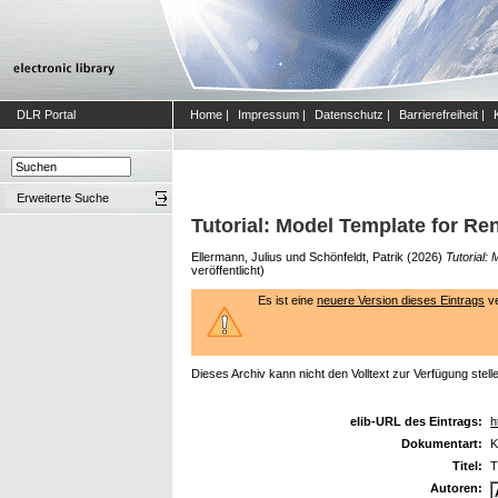
DLR Portal
Home
|
Impressum
|
Datenschutz
|
Barrierefreiheit
|
Erweiterte Suche
Tutorial: Model Template for 
Ellermann, Julius
und
Schönfeldt, Patrik
(2026)
Tutorial
veröffentlicht)
Es ist eine
neuere Version dieses Eintrags
ve
Dieses Archiv kann nicht den Volltext zur Verfügung stell
elib-URL des Eintrags:
h
Dokumentart:
K
Titel:
T
Autoren: