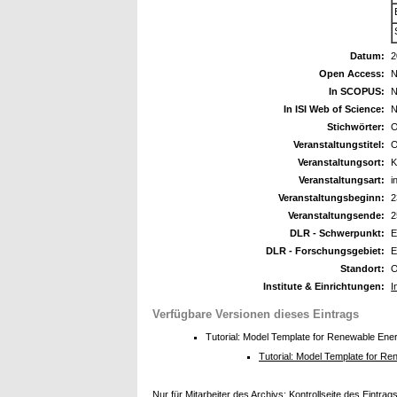
Datum:
2
Open Access:
N
In SCOPUS:
N
In ISI Web of Science:
N
Stichwörter:
O
Veranstaltungstitel:
O
Veranstaltungsort:
K
Veranstaltungsart:
i
Veranstaltungsbeginn:
2
Veranstaltungsende:
2
DLR - Schwerpunkt:
E
DLR - Forschungsgebiet:
E
Standort:
O
Institute & Einrichtungen:
I
Verfügbare Versionen dieses Eintrags
Tutorial: Model Template for Renewable En
Tutorial: Model Template for 
Nur für Mitarbeiter des Archivs:
Kontrollseite des Eintrag