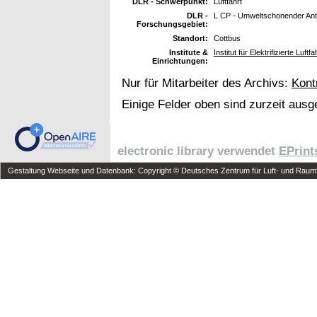
DLR - Schwerpunkt:
Luftfahrt
DLR -
L CP - Umweltschonender Ant
Forschungsgebiet:
Standort:
Cottbus
Institute &
Institut für Elektrifizierte Lu
Einrichtungen:
Nur für Mitarbeiter des Archivs:
Kont
Einige Felder oben sind zurzeit ausg
electronic library verwendet
EPrint
Gestaltung Webseite und Datenbank: Copyright © Deutsches Zentrum für Luft- und Raumfa