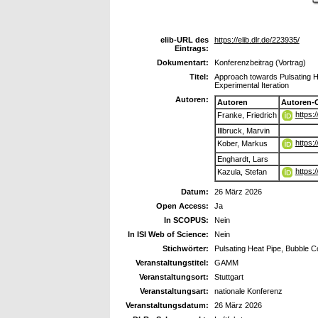
elib-URL des
https://elib.dlr.de/223935/
Eintrags:
Dokumentart:
Konferenzbeitrag (Vortrag)
Titel:
Approach towards Pulsating H
Experimental Iteration
Autoren:
Autoren
Autoren-
https:
Franke, Friedrich
Illbruck, Marvin
https:
Kober, Markus
Enghardt, Lars
https:
Kazula, Stefan
Datum:
26 März 2026
Open Access:
Ja
In SCOPUS:
Nein
In ISI Web of Science:
Nein
Stichwörter:
Pulsating Heat Pipe, Bubble C
Veranstaltungstitel:
GAMM
Veranstaltungsort:
Stuttgart
Veranstaltungsart:
nationale Konferenz
Veranstaltungsdatum:
26 März 2026