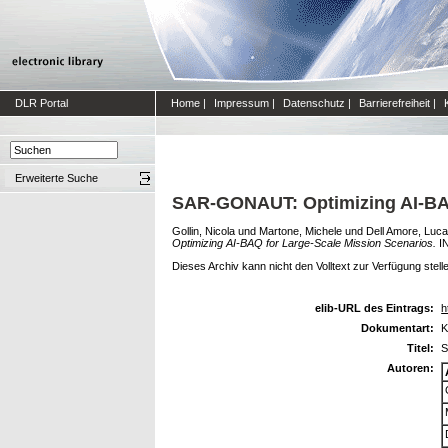
DLR Portal
Home
|
Impressum
|
Datenschutz
|
Barrierefreiheit
|
Erweiterte Suche
SAR-GONAUT: Optimizing AI-BAQ
Gollin, Nicola
und
Martone, Michele
und
Dell Amore, Luca
Optimizing AI-BAQ for Large-Scale Mission Scenarios.
IN
Dieses Archiv kann nicht den Volltext zur Verfügung stell
elib-URL des Eintrags:
h
Dokumentart:
K
Titel:
S
Autoren: