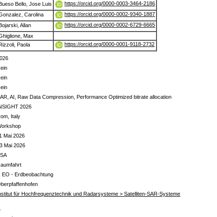
https://orcid.org/0000-0003-3464-2186
Bueso Bello, Jose Luis
https://orcid.org/0000-0002-9340-1887
Gonzalez, Carolina
https://orcid.org/0000-0002-6729-6665
Bojarski, Allan
Ghiglione, Max
https://orcid.org/0000-0001-9118-2732
Rizzoli, Paola
026
ein
ein
ein
AR, AI, Raw Data Compression, Performance Optimized bitrate allocation
NSIGHT 2026
om, Italy
orkshop
1 Mai 2026
3 Mai 2026
ESA
aumfahrt
 EO - Erdbeobachtung
berpfaffenhofen
nstitut für Hochfrequenztechnik und Radarsysteme > Satelliten-SAR-Systeme
s