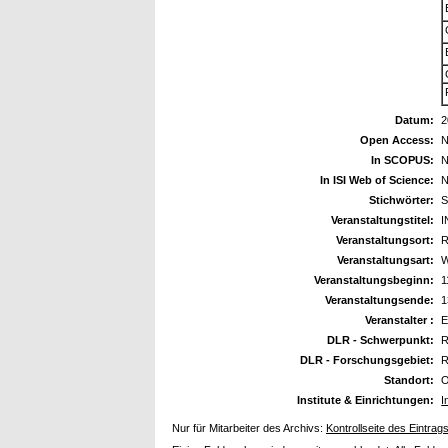
Datum:
2
Open Access:
N
In SCOPUS:
N
In ISI Web of Science:
N
Stichwörter:
S
Veranstaltungstitel:
I
Veranstaltungsort:
R
Veranstaltungsart:
W
Veranstaltungsbeginn:
1
Veranstaltungsende:
1
Veranstalter :
DLR - Schwerpunkt:
R
DLR - Forschungsgebiet:
R
Standort:
O
Institute & Einrichtungen:
I
Nur für Mitarbeiter des Archivs:
Kontrollseite des Eintrag