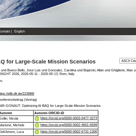
Kontakt
|
English
 for Large-Scale Mission Scenarios
und
Bueso Bello, Jose Luis
und
Gonzalez, Carolina
und
Bojarski, Allan
und
Ghiglione, Max
u
SIGHT 2026, 2026-05-11 - 2026-05-13, Rom, Italy.
en.
ttps://elib.dlr.de/223888/
onferenzbeitrag (Vortrag)
AR-GONAUT: Optimizing AI-BAQ for Large-Scale Mission Scenarios
Autoren
Autoren-ORCID-iD
https://orcid.org/0000-0003-0477-3273
Gollin, Nicola
https://orcid.org/0000-0002-4601-6599
Martone, Michele
https://orcid.org/0000-0002-6731-1300
Dell Amore, Luca