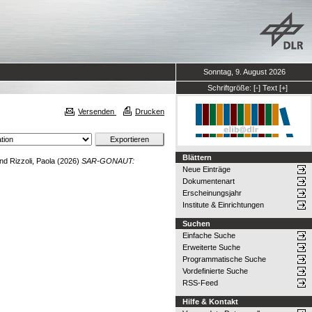
Sonntag, 9. August 2026
Schriftgröße:
[-]
Text
[+]
Versenden
Drucken
Blättern
nd
Rizzoli, Paola
(2026)
SAR-GONAUT:
Neue Einträge
Dokumentenart
Erscheinungsjahr
Institute & Einrichtungen
Suchen
Einfache Suche
Erweiterte Suche
Programmatische Suche
Vordefinierte Suche
RSS-Feed
Hilfe & Kontakt