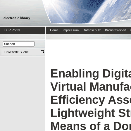
DLR Portal
Home
|
Impressum
|
Datenschutz
|
Barrierefreiheit
|
Erweiterte Suche
Enabling Digita
Virtual Manufa
Efficiency As
Lightweight St
Means of a Do