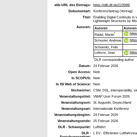
elib-URL des Eintrags:
https://elib.dlr.de/223588/
Dokumentart:
Konferenzbeitrag (Vortrag)
Titel:
Enabling Digital Continuity in
Lightweight Structures by Me
Autoren:
Autoren
Autoren
http
*
Rädel, Martin
http
Schuster, Andreas
Schoenitz, Felix
http
Lefevre, Jean
*
DLR corresponding author
Datum:
24 Februar 2026
Open Access:
Nein
In SCOPUS:
Nein
In ISI Web of Science:
Nein
Stichwörter:
CSM, DSL, interoperability, v
Veranstaltungstitel:
VMAP User Forum 2026
Veranstaltungsort:
St. Augustin, Deutschland
Veranstaltungsart:
internationale Konferenz
Veranstaltungsbeginn:
24 Februar 2026
Veranstaltungsende:
25 Februar 2026
DLR - Schwerpunkt:
Luftfahrt
DLR -
L EV - Effizientes Luftfahrzeu
Forschungsgebiet: