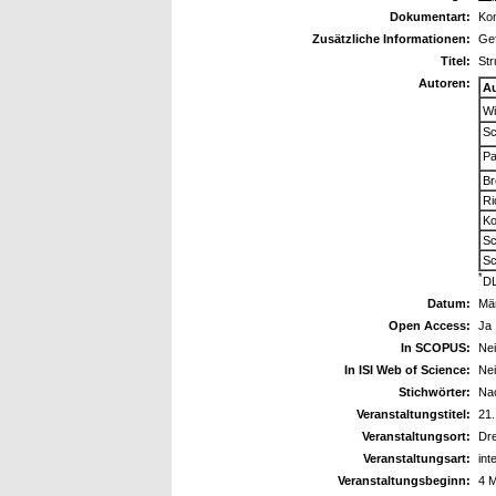
Dokumentart:
Kon
Zusätzliche Informationen:
Gef
Titel:
Str
Autoren:
A
Wi
Sc
Pa
Br
Ri
Ko
Sc
Sc
*
DL
Datum:
Mä
Open Access:
Ja
In SCOPUS:
Ne
In ISI Web of Science:
Ne
Stichwörter:
Nac
Veranstaltungstitel:
21.
Veranstaltungsort:
Dr
Veranstaltungsart:
int
Veranstaltungsbeginn:
4 