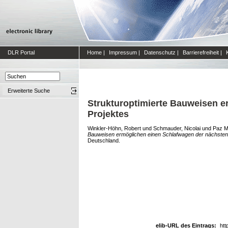
DLR Portal
Home
|
Impressum
|
Datenschutz
|
Barrierefreiheit
|
Erweiterte Suche
Strukturoptimierte Bauweisen e
Projektes
Winkler-Höhn, Robert
und
Schmauder, Nicolai
und
Paz M
Bauweisen ermöglichen einen Schlafwagen der nächsten 
Deutschland.
elib-URL des Eintrags:
htt