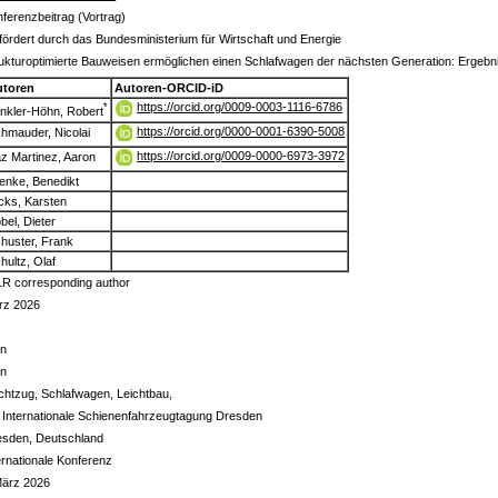
ferenzbeitrag (Vortrag)
ördert durch das Bundesministerium für Wirtschaft und Energie
ukturoptimierte Bauweisen ermöglichen einen Schlafwagen der nächsten Generation: Ergebni
utoren
Autoren-ORCID-iD
https://orcid.org/0009-0003-1116-6786
*
nkler-Höhn, Robert
https://orcid.org/0000-0001-6390-5008
hmauder, Nicolai
https://orcid.org/0009-0000-6973-3972
z Martinez, Aaron
enke, Benedikt
cks, Karsten
bel, Dieter
huster, Frank
hultz, Olaf
R corresponding author
rz 2026
in
in
htzug, Schlafwagen, Leichtbau,
 Internationale Schienenfahrzeugtagung Dresden
esden, Deutschland
ernationale Konferenz
März 2026