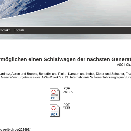
Kontakt
|
English
rmöglichen einen Schlafwagen der nächsten Generat
artinez, Aaron
und
Brenke, Benedikt
und
Ricks, Karsten
und
Kobel, Dieter
und
Schuster, Fr
Generation: Ergebnisse des AliSa-Projektes.
21. Internationale Schienenfahrzeugtagung Dr
PDF
351kB
PDF
3MB
ps://elib.dlr.de/223495/