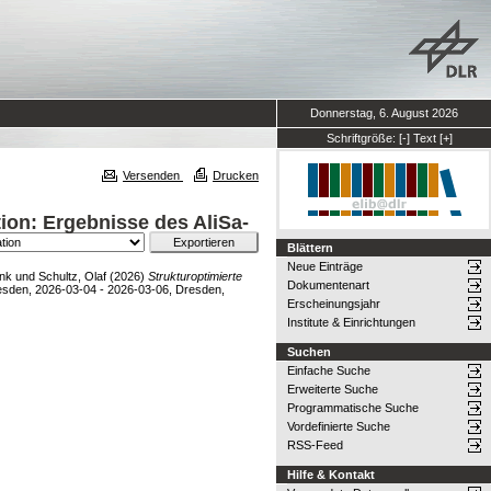
Donnerstag, 6. August 2026
Schriftgröße:
[-]
Text
[+]
Versenden
Drucken
ion: Ergebnisse des AliSa-
Blättern
Neue Einträge
ank
und
Schultz, Olaf
(2026)
Strukturoptimierte
Dokumentenart
esden, 2026-03-04 - 2026-03-06, Dresden,
Erscheinungsjahr
Institute & Einrichtungen
Suchen
Einfache Suche
Erweiterte Suche
Programmatische Suche
Vordefinierte Suche
RSS-Feed
Hilfe & Kontakt