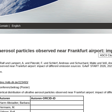
Kontakt
|
English
e aerosol particles observed near Frankfurt airport: i
Ralf
und
Lampert, A.
und
Pätzold, F.
und
Schlerf, Andreas
und
Schuchard, Malte
und
Voß, An
 observed near Frankfurt airport: impact of different emission sources.
GAeF START 2026, 2026-0
en.
ttps://elib.dlr.de/223493/
onferenzbeitrag (Poster)
ertical distribution of ultrafine aerosol particles observed near Frankfurt airport: impact of di
Autoren
Autoren-ORCID-iD
Harm-Altstadter, Barbara
Hermann, M.
Käthner, Ralf