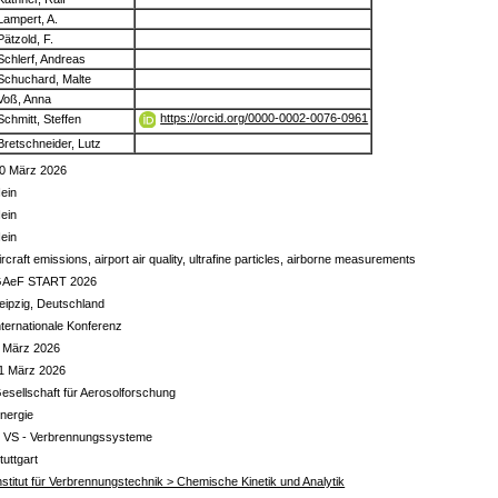
Lampert, A.
Pätzold, F.
Schlerf, Andreas
Schuchard, Malte
Voß, Anna
https://orcid.org/0000-0002-0076-0961
Schmitt, Steffen
Bretschneider, Lutz
0 März 2026
ein
ein
ein
ircraft emissions, airport air quality, ultrafine particles, airborne measurements
AeF START 2026
eipzig, Deutschland
nternationale Konferenz
 März 2026
1 März 2026
esellschaft für Aerosolforschung
nergie
 VS - Verbrennungssysteme
tuttgart
nstitut für Verbrennungstechnik > Chemische Kinetik und Analytik