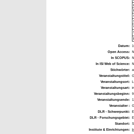
Datum:
1
Open Access:
N
In SCOPUS:
N
In ISI Web of Science:
N
Stichwörter:
a
Veranstaltungstitel:
G
Veranstaltungsort:
L
Veranstaltungsart:
i
Veranstaltungsbeginn:
9
Veranstaltungsende:
1
Veranstalter :
G
DLR - Schwerpunkt:
E
DLR - Forschungsgebiet:
E
Standort:
S
Institute & Einrichtungen:
I