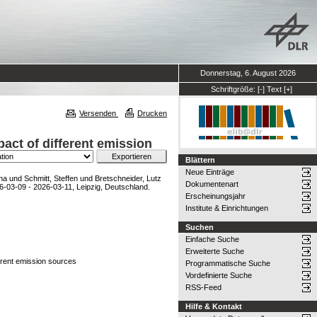
Donnerstag, 6. August 2026
Schriftgröße:
[-]
Text
[+]
Versenden
Drucken
mpact of different emission
Blättern
Neue Einträge
na
und
Schmitt, Steffen
und
Bretschneider, Lutz
Dokumentenart
3-09 - 2026-03-11, Leipzig, Deutschland.
Erscheinungsjahr
Institute & Einrichtungen
Suchen
Einfache Suche
Erweiterte Suche
fferent emission sources
Programmatische Suche
Vordefinierte Suche
RSS-Feed
Hilfe & Kontakt