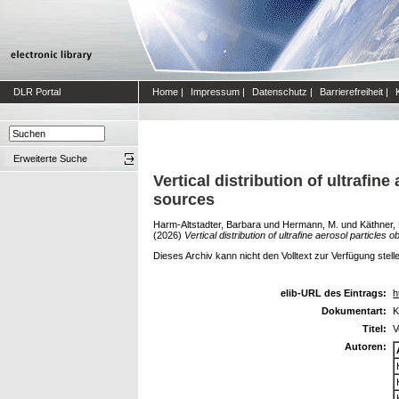
DLR Portal
Home
|
Impressum
|
Datenschutz
|
Barrierefreiheit
|
Erweiterte Suche
Vertical distribution of ultrafin
sources
Harm-Altstadter, Barbara
und
Hermann, M.
und
Käthner, 
(2026)
Vertical distribution of ultrafine aerosol particles
Dieses Archiv kann nicht den Volltext zur Verfügung stell
elib-URL des Eintrags:
h
Dokumentart:
K
Titel:
V
Autoren: