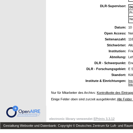
DLR-Supervisor:
D
Pr
Ne
Datum:
10
Open Access:
Ne
Seitenanzahl:
11
Stichwörter:
All
Institution:
Fri
Abteilung:
Leh
DLR - Schwerpunkt:
En
DLR - Forschungsgebiet:
E S
Standort:
Kö
Institute & Einrichtungen:
Ins
Ins
Nur für Mitarbeiter des Archivs:
Kontrollseite des Eintrag
Einige Felder oben sind zurzeit ausgeblendet:
Alle Felder
electronic library verwendet
EPrints 3.3.12
Gestaltung Webseite und Datenbank: Copyright © Deutsches Zentrum für Luft- und Raumfa