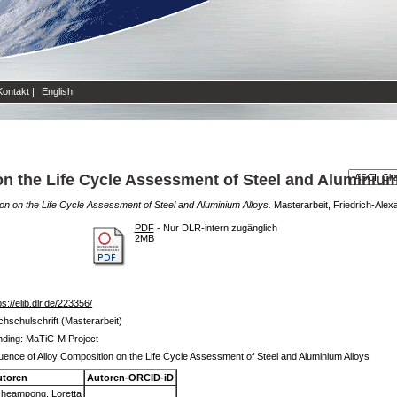
Kontakt
|
English
on the Life Cycle Assessment of Steel and Aluminium
ion on the Life Cycle Assessment of Steel and Aluminium Alloys.
Masterarbeit, Friedrich-Alex
PDF
- Nur DLR-intern zugänglich
2MB
ps://elib.dlr.de/223356/
hschulschrift (Masterarbeit)
nding: MaTiC-M Project
luence of Alloy Composition on the Life Cycle Assessment of Steel and Aluminium Alloys
utoren
Autoren-ORCID-iD
heampong, Loretta