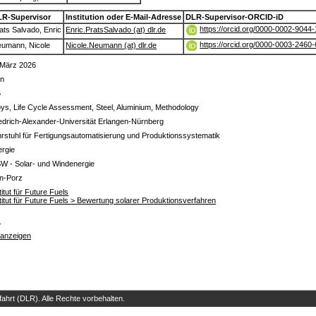
LR-Supervisor
Institution oder E-Mail-Adresse
DLR-Supervisor-ORCID-iD
https://orcid.org/0000-0002-9044
ats Salvado, Enric
Enric.PratsSalvado (at) dlr.de
https://orcid.org/0000-0003-2460
umann, Nicole
Nicole.Neumann (at) dlr.de
 März 2026
in
6
oys, Life Cycle Assessment, Steel, Aluminium, Methodology
edrich-Alexander-Universität Erlangen-Nürnberg
rstuhl für Fertigungsautomatisierung und Produktionssystematik
ergie
W - Solar- und Windenergie
ln-Porz
titut für Future Fuels
titut für Future Fuels > Bewertung solarer Produktionsverfahren
s
 anzeigen
hrt (DLR). Alle Rechte vorbehalten.