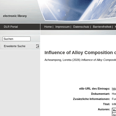
DLR Portal
Home
|
Impressum
|
Datenschutz
|
Barrierefreiheit
|
Erweiterte Suche
Influence of Alloy Composition 
Acheampong, Loretta
(2026)
Influence of Alloy Composit
elib-URL des Eintrags:
htt
Dokumentart:
Hoc
Zusätzliche Informationen:
Fu
Titel:
Inf
Autoren:
A
Ac