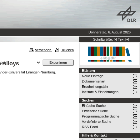
Donnerstag, 6. August 2026
Schriftgröße:
[-]
Text
[+]
Versenden
Drucken
 Alloys
Blättern
ander-Universität Erlangen-Nürnberg.
Neue Einträge
Dokumentenart
Erscheinungsjahr
Institute & Einrichtungen
Suchen
Einfache Suche
Erweiterte Suche
Programmatische Suche
Vordefinierte Suche
RSS-Feed
Hilfe & Kontakt