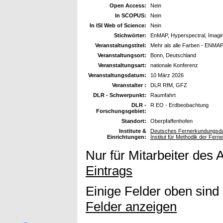
Open Access:
Nein
In SCOPUS:
Nein
In ISI Web of Science:
Nein
Stichwörter:
EnMAP, Hyperspectral, Imaging 
Veranstaltungstitel:
Mehr als alle Farben - ENMAP:
Veranstaltungsort:
Bonn, Deutschland
Veranstaltungsart:
nationale Konferenz
Veranstaltungsdatum:
10 März 2026
Veranstalter :
DLR RfM, GFZ
DLR - Schwerpunkt:
Raumfahrt
DLR -
R EO - Erdbeobachtung
Forschungsgebiet:
Standort:
Oberpfaffenhofen
Institute &
Deutsches Fernerkundungsda
Einrichtungen:
Institut für Methodik der Fer
Nur für Mitarbeiter des 
Eintrags
Einige Felder oben sind
Felder anzeigen