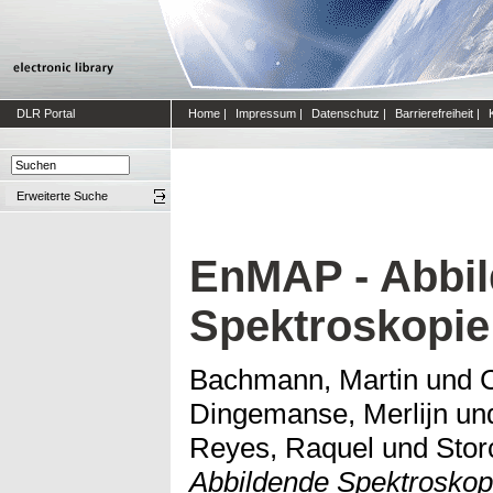
DLR Portal
Home
|
Impressum
|
Datenschutz
|
Barrierefreiheit
|
Erweiterte Suche
EnMAP - Abbi
Spektroskopie
Bachmann, Martin
und
Dingemanse, Merlijn
un
Reyes, Raquel
und
Stor
Abbildende Spektroskopi