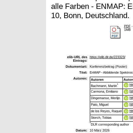
alle Farben - ENMAP: Er
10, Bonn, Deutschland.
PDF
-
1MB
elib-URL des
https://elib.dlr.de/223323/
Eintrags:
Dokumentart:
Konferenzbeitrag (Poster)
Titel:
EnMAP - Abbildende Spektros
Autoren:
Autoren
Autor
ht
*
Bachmann, Martin
ht
Carmona, Emiliano
ht
Dingemanse, Merlijn
ht
Pato, Miguel
ht
de los Reyes, Raquel
ht
Storch, Tobias
*
DLR corresponding author
Datum:
10 März 2026