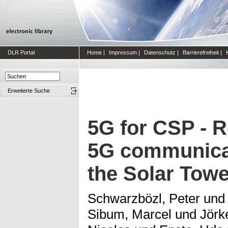
DLR Portal
Home
|
Impressum
|
Datenschutz
|
Barrierefreiheit
|
Erweiterte Suche
5G for CSP - R
5G communicat
the Solar Towe
Schwarzbözl, Peter
un
Sibum, Marcel
und
Jörk