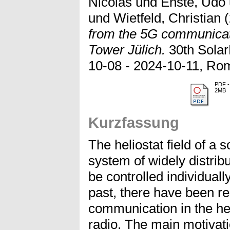
Nicolas
und
Enste, Udo
und
Wietfeld, Christian
(
from the 5G communicati
Tower Jülich.
30th Sola
10-08 - 2024-10-11, Rom,
PDF
-
2MB
Kurzfassung
The heliostat field of a 
system of widely distrib
be controlled individuall
past, there have been r
communication in the hel
radio. The main motivatio