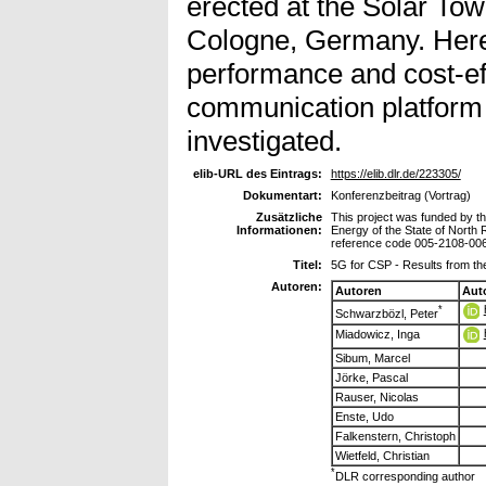
erected at the Solar Towe
Cologne, Germany. Here, 
performance and cost-ef
communication platform fo
investigated.
elib-URL des Eintrags:
https://elib.dlr.de/223305/
Dokumentart:
Konferenzbeitrag (Vortrag)
Zusätzliche
This project was funded by th
Informationen:
Energy of the State of North
reference code 005-2108-00
Titel:
5G for CSP - Results from th
Autoren:
Autoren
Aut
*
Schwarzbözl, Peter
Miadowicz, Inga
Sibum, Marcel
Jörke, Pascal
Rauser, Nicolas
Enste, Udo
Falkenstern, Christoph
Wietfeld, Christian
*
DLR corresponding author