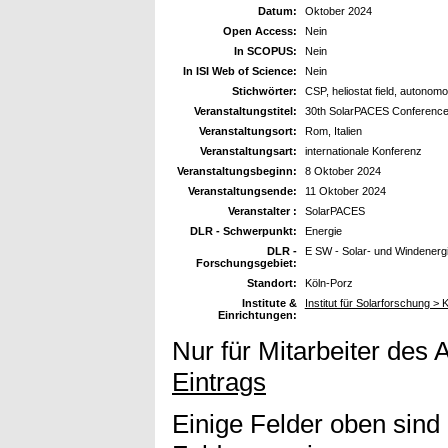
Datum:
Oktober 2024
Open Access:
Nein
In SCOPUS:
Nein
In ISI Web of Science:
Nein
Stichwörter:
CSP, heliostat field, autonom
Veranstaltungstitel:
30th SolarPACES Conferenc
Veranstaltungsort:
Rom, Italien
Veranstaltungsart:
internationale Konferenz
Veranstaltungsbeginn:
8 Oktober 2024
Veranstaltungsende:
11 Oktober 2024
Veranstalter :
SolarPACES
DLR - Schwerpunkt:
Energie
DLR -
E SW - Solar- und Windenerg
Forschungsgebiet:
Standort:
Köln-Porz
Institute &
Institut für Solarforschung >
Einrichtungen:
Nur für Mitarbeiter des 
Eintrags
Einige Felder oben sind