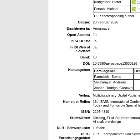
h
Kohlgrüber, Dieter
h
Petsch, Michael
*
DLR corresponding author
Datum:
28 Februar 2026
Erschienen in:
Aerospace
Open Access:
Ja
In SCOPUS:
Ja
In ISI Web of
Ja
Science:
Band:
13
DOI:
10.3390/aerospace13030226
Herausgeber:
Herausgeber
Her
Pantelakis, Spiros
Strohmayer, Andreas
Alonso-Rodrigo, Gustavo
Verlag:
Multidisciplinary Digital Publish
Name der Reihe:
15th EASN International Confer
Today and Tomorrow Special I
ISSN:
2226-4310
Stichwörter:
Ditching, Fluid-Structure Inte
Aircraft pre-design
DLR - Schwerpunkt:
Luftfahrt
DLR -
L CS - Komponenten und Syst
Forschungsgebiet: