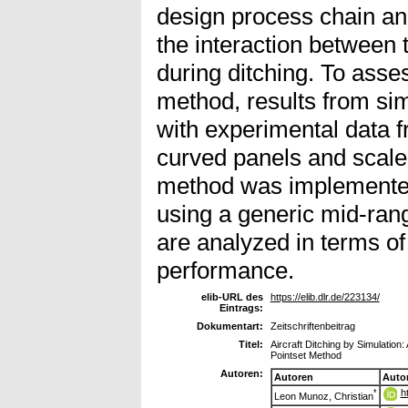
design process chain and
the interaction between 
during ditching. To asses
method, results from s
with experimental data f
curved panels and scaled
method was implemented 
using a generic mid-rang
are analyzed in terms of 
performance.
elib-URL des
https://elib.dlr.de/223134/
Eintrags:
Dokumentart:
Zeitschriftenbeitrag
Titel:
Aircraft Ditching by Simulation:
Pointset Method
Autoren:
Autoren
Auto
h
*
Leon Munoz, Christian