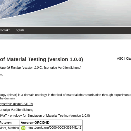
Kontakt
|
English
f Material Testing (version 1.0.0)
aterial Testing (version 1.0.0).
[sonstige Veröffentlichung]
en.
gy (simat) is a domain ontology in the field of material characterization through experimental
the domain.
ttps://elib.dlr.de/223107/
onstige Veröffentlichung
iMaT - ontology for Simulation of Material Testing (version 1.0.0)
Autoren
Autoren-ORCID-iD
https://orcid.org/0000-0003-3394-5142
Vinot, Mathieu