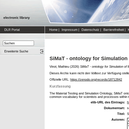
DLR Portal
Home
|
Impressum
|
Datenschutz
|
Barrierefreiheit
|
Erweiterte Suche
SiMaT - ontology for Simulation o
Vinot, Mathieu
(2026)
SiMaT - ontology for Simulation of M
Dieses Archiv kann nicht den Volltext zur Verfügung stell
Offizielle URL:
https://zenodo.org/records/18712842
Kurzfassung
The Material Testing and Simulation Ontology, SiMaT ontolo
common vocabulary for scientists and processes within 
elib-URL des Eintrags:
h
Dokumentart:
s
Titel:
S
Autoren: