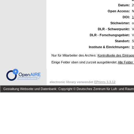
Datum:
2
Open Access:
N
DOI:
1
Stichwörter:
o
DLR - Schwerpunkt:
V
DLR - Forschungsgebiet:
V
Standort:
S
Institute & Einrichtungen:
I
Nur für Mitarbeiter des Archivs:
Kontrollseite des Eintrag
Einige Felder oben sind zurzeit ausgeblendet:
Alle Felder
electronic library verwendet
EPrints 3.3.12
Gestaltung Webseite und Datenbank: Copyright © Deutsches Zentrum für Luft- und Raumfa