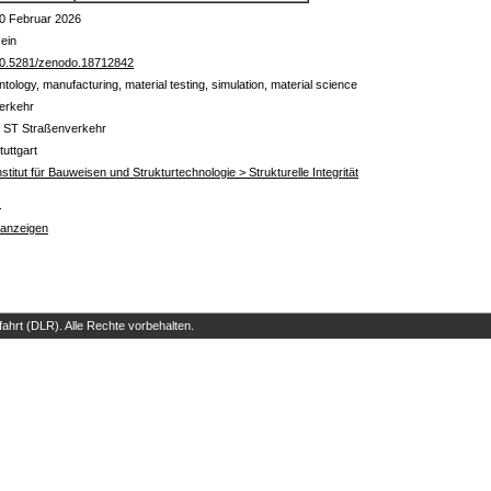
0 Februar 2026
ein
0.5281/zenodo.18712842
ntology, manufacturing, material testing, simulation, material science
erkehr
 ST Straßenverkehr
tuttgart
nstitut für Bauweisen und Strukturtechnologie > Strukturelle Integrität
s
 anzeigen
hrt (DLR). Alle Rechte vorbehalten.