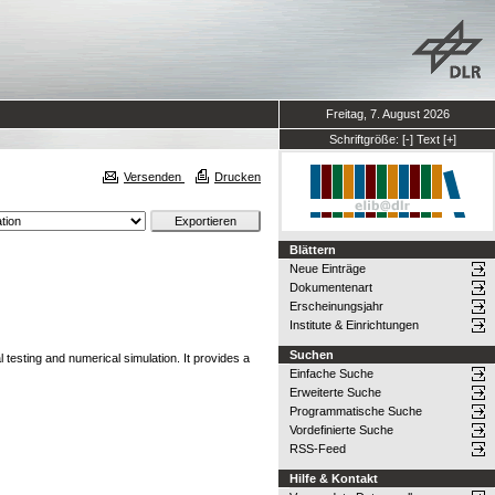
Freitag, 7. August 2026
Schriftgröße:
[-]
Text
[+]
Versenden
Drucken
Blättern
Neue Einträge
Dokumentenart
Erscheinungsjahr
Institute & Einrichtungen
Suchen
 testing and numerical simulation. It provides a
Einfache Suche
Erweiterte Suche
Programmatische Suche
Vordefinierte Suche
RSS-Feed
Hilfe & Kontakt