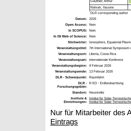
Gauthier, Arthur
Rahrah, Yassine
*
DLR corresponding author
Datum:
2026
Open Access:
Nein
In SCOPUS:
Nein
In ISI Web of Science:
Nein
Stichwörter:
Ionosphere, Equatorial Plas
Veranstaltungstitel:
7th International Symposium 
Veranstaltungsort:
Liberia, Costa Rica
Veranstaltungsart:
internationale Konferenz
Veranstaltungsbeginn:
9 Februar 2026
Veranstaltungsende:
13 Februar 2026
DLR - Schwerpunkt:
Raumfahrt
DLR -
R EO - Erdbeobachtung
Forschungsgebiet:
Standort:
Neustrelitz
Institute &
Institut für Solar-Terrestrisc
Einrichtungen:
Institut für Solar-Terrestris
Nur für Mitarbeiter des 
Eintrags