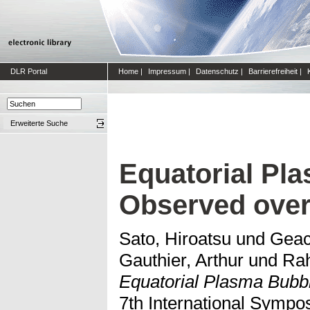
DLR Portal
Home
|
Impressum
|
Datenschutz
|
Barrierefreiheit
|
Erweiterte Suche
Equatorial Pl
Observed over
Sato, Hiroatsu
und
Geac
Gauthier, Arthur
und
Rah
Equatorial Plasma Bubbl
7th International Sympo