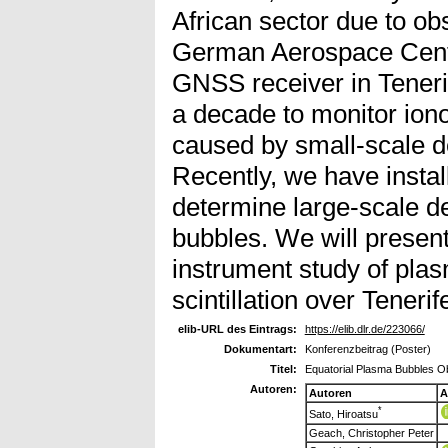
African sector due to ob
German Aerospace Cent
GNSS receiver in Tenerif
a decade to monitor ionos
caused by small-scale den
Recently, we have instal
determine large-scale de
bubbles. We will present 
instrument study of pla
scintillation over Tenerif
elib-URL des Eintrags:
https://elib.dlr.de/223066/
Dokumentart:
Konferenzbeitrag (Poster)
Titel:
Equatorial Plasma Bubbles O
Autoren:
Autoren
A
*
Sato, Hiroatsu
Geach, Christopher Peter