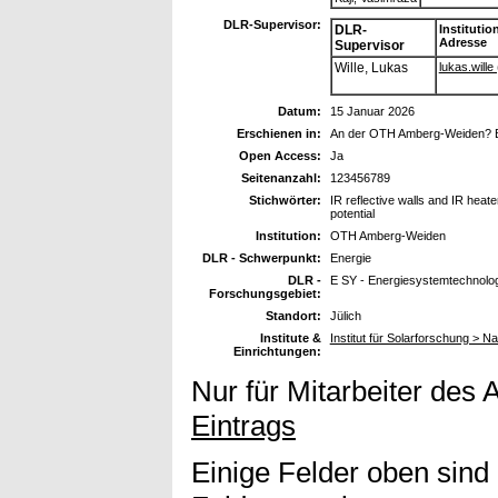
DLR-Supervisor:
DLR-
Institutio
Adresse
Supervisor
Wille, Lukas
lukas.wille 
Datum:
15 Januar 2026
Erschienen in:
An der OTH Amberg-Weiden? Bei 
Open Access:
Ja
Seitenanzahl:
123456789
Stichwörter:
IR reflective walls and IR hea
potential
Institution:
OTH Amberg-Weiden
DLR - Schwerpunkt:
Energie
DLR -
E SY - Energiesystemtechnolog
Forschungsgebiet:
Standort:
Jülich
Institute &
Institut für Solarforschung > 
Einrichtungen:
Nur für Mitarbeiter des 
Eintrags
Einige Felder oben sind