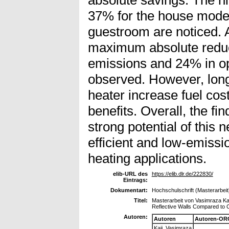
absolute savings. The h
37% for the house model
guestroom are noticed. A
maximum absolute redu
emissions and 24% in op
observed. However, long
heater increase fuel cos
benefits. Overall, the f
strong potential of this 
efficient and low-emissio
heating applications.
elib-URL des
https://elib.dlr.de/222830/
Eintrags:
Dokumentart:
Hochschulschrift (Masterarbeit
Titel:
Masterarbeit von Vasimraza Kaji
Reflective Walls Compared to C
Autoren:
Autoren
Autoren-OR
Kaji, Vasimraza