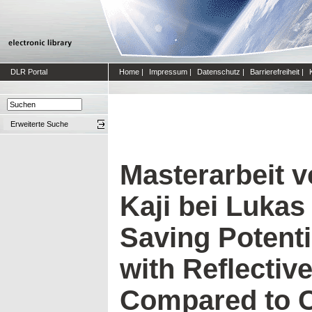
DLR Portal
Home
|
Impressum
|
Datenschutz
|
Barrierefreiheit
|
Erweiterte Suche
Masterarbeit 
Kaji bei Lukas
Saving Potenti
with Reflectiv
Compared to C