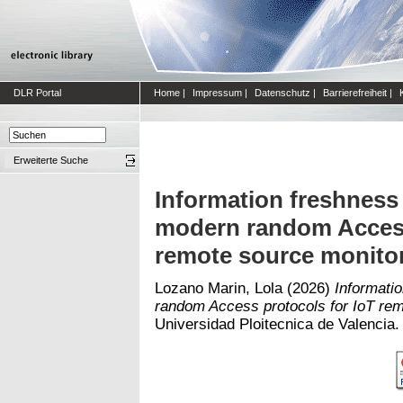
DLR Portal
Home
|
Impressum
|
Datenschutz
|
Barrierefreiheit
|
Erweiterte Suche
Information freshness 
modern random Access
remote source monito
Lozano Marin, Lola
(2026)
Informati
random Access protocols for IoT rem
Universidad Ploitecnica de Valencia.