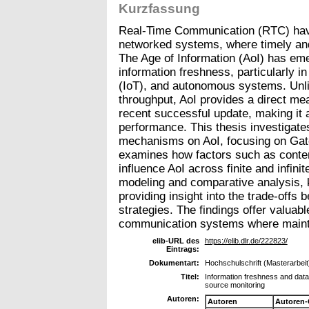
Kurzfassung
Real-Time Communication (RTC) have
networked systems, where timely and
The Age of Information (AoI) has em
information freshness, particularly in
(IoT), and autonomous systems. Unli
throughput, AoI provides a direct me
recent successful update, making it a 
performance. This thesis investigat
mechanisms on AoI, focusing on Gat
examines how factors such as conten
influence AoI across finite and infini
modeling and comparative analysis, k
providing insight into the trade-offs
strategies. The findings offer valuabl
communication systems where maintai
elib-URL des
https://elib.dlr.de/222823/
Eintrags:
Dokumentart:
Hochschulschrift (Masterarbeit
Titel:
Information freshness and dat
source monitoring
Autoren:
Autoren
Autoren-