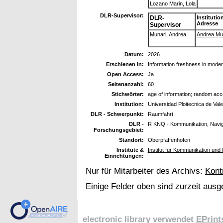
Lozano Marin, Lola
DLR-Supervisor:
DLR-
Institutio
Adresse
Supervisor
Munari, Andrea
Andrea.Muna
Datum:
2026
Erschienen in:
Information freshness in mod
Open Access:
Ja
Seitenanzahl:
60
Stichwörter:
age of information; random acce
Institution:
Universidad Ploitecnica de Val
DLR - Schwerpunkt:
Raumfahrt
DLR -
R KNQ - Kommunikation, Navig
Forschungsgebiet:
Standort:
Oberpfaffenhofen
Institute &
Institut für Kommunikation und 
Einrichtungen:
Nur für Mitarbeiter des Archivs:
Kont
Einige Felder oben sind zurzeit ausg
electronic library verwendet
EPrint