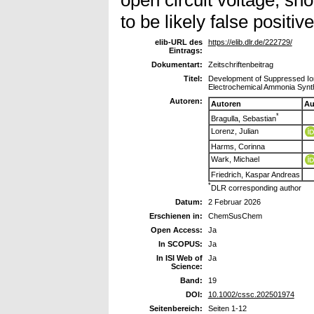
to be likely false positive
elib-URL des
https://elib.dlr.de/222729/
Eintrags:
Dokumentart:
Zeitschriftenbeitrag
Titel:
Development of Suppressed Ion 
Electrochemical Ammonia Synt
Autoren:
Autoren
Au
*
Bragulla, Sebastian
Lorenz, Julian
Harms, Corinna
Wark, Michael
Friedrich, Kaspar Andreas
*
DLR corresponding author
Datum:
2 Februar 2026
Erschienen in:
ChemSusChem
Open Access:
Ja
In SCOPUS:
Ja
In ISI Web of
Ja
Science:
Band:
19
DOI:
10.1002/cssc.202501974
Seitenbereich:
Seiten 1-12