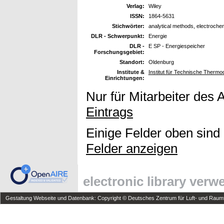
Verlag:
Wiley
ISSN:
1864-5631
Stichwörter:
analytical methods, electroche
DLR - Schwerpunkt:
Energie
DLR -
E SP - Energiespeicher
Forschungsgebiet:
Standort:
Oldenburg
Institute &
Institut für Technische Therm
Einrichtungen:
Nur für Mitarbeiter des 
Eintrags
Einige Felder oben sind
Felder anzeigen
electronic library ver
Gestaltung Webseite und Datenbank: Copyright © Deutsches Zentrum für Luft- und Raumfa