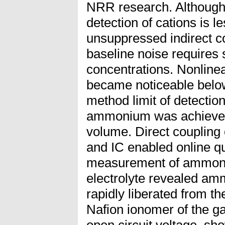
NRR research. Although 
detection of cations is l
unsuppressed indirect co
baseline noise requires 
concentrations. Nonlinear
became noticeable bel
method limit of detectio
ammonium was achieved 
volume. Direct coupling 
and IC enabled online qu
measurement of ammoniu
electrolyte revealed a
rapidly liberated from th
Nafion ionomer of the ga
open circuit voltage, sh