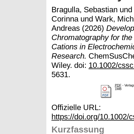
Bragulla, Sebastian
un
Corinna
und
Wark, Mich
Andreas
(2026)
Develop
Chromatography for the 
Cations in Electrochem
Research.
ChemSusChem,
Wiley. doi:
10.1002/css
5631.
PDF
- Verlag
1MB
Offizielle URL:
https://doi.org/10.1002
Kurzfassung