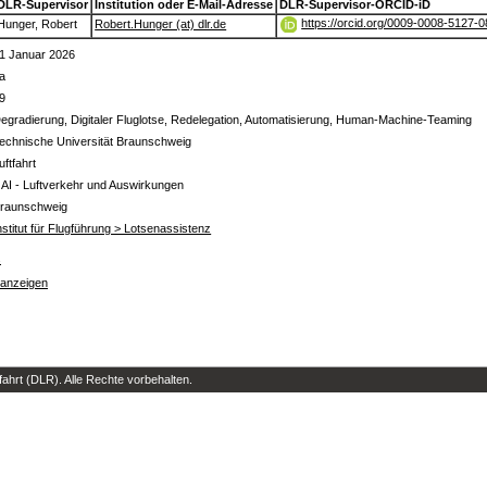
DLR-Supervisor
Institution oder E-Mail-Adresse
DLR-Supervisor-ORCID-iD
https://orcid.org/0009-0008-5127-
Hunger, Robert
Robert.Hunger (at) dlr.de
1 Januar 2026
a
9
egradierung, Digitaler Fluglotse, Redelegation, Automatisierung, Human-Machine-Teaming
echnische Universität Braunschweig
uftfahrt
 AI - Luftverkehr und Auswirkungen
raunschweig
nstitut für Flugführung > Lotsenassistenz
s
 anzeigen
hrt (DLR). Alle Rechte vorbehalten.