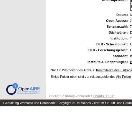
Datum:
3
Open Access:
J
Seitenanzahl:
7
Stichwörter:
D
Institution:
T
DLR - Schwerpunkt:
L
DLR - Forschungsgebiet:
L
Standort:
B
Institute & Einrichtungen:
I
Nur für Mitarbeiter des Archivs:
Kontrollseite des Eintrag
Einige Felder oben sind zurzeit ausgeblendet:
Alle Felder
electronic library verwendet
EPrints 3.3.12
Gestaltung Webseite und Datenbank: Copyright © Deutsches Zentrum für Luft- und Raumfa