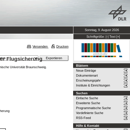
Sonntag, 9. August 2026
Schriftgröße:
[-]
Text
[+]
Versenden
Drucken
der Flugsicherung
Blättern
nische Universität Braunschweig.
Neue Einträge
Dokumentenart
Erscheinungsjahr
Institute & Einrichtungen
Suchen
Einfache Suche
Erweiterte Suche
Programmatische Suche
cherung
Vordefinierte Suche
RSS-Feed
Hilfe & Kontakt