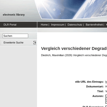
DLR Portal
Home
|
Impressum
|
Datenschutz
|
Barrierefreiheit
|
Erweiterte Suche
Vergleich verschiedener Degrad
Diedrich, Maximilian
(2026)
Vergleich verschiedener Deg
elib-URL des Eintrags:
h
Dokumentart:
H
Titel:
V
Autoren:
DLR-Supervisor: