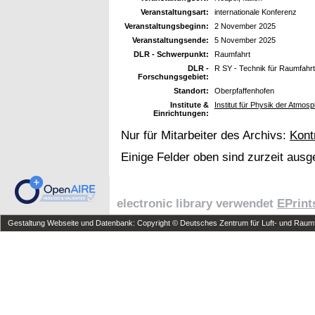
Veranstaltungsart:
internationale Konferenz
Veranstaltungsbeginn:
2 November 2025
Veranstaltungsende:
5 November 2025
DLR - Schwerpunkt:
Raumfahrt
DLR -
R SY - Technik für Raumfahr
Forschungsgebiet:
Standort:
Oberpfaffenhofen
Institute &
Institut für Physik der Atmo
Einrichtungen:
Nur für Mitarbeiter des Archivs:
Kont
Einige Felder oben sind zurzeit ausg
electronic library verwendet
EPrint
Gestaltung Webseite und Datenbank: Copyright © Deutsches Zentrum für Luft- und Raumfa