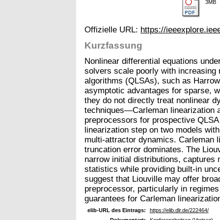
3MB
Offizielle URL:
https://ieeexplore.i
Kurzfassung
Nonlinear differential equations under
solvers scale poorly with increasing
algorithms (QLSAs), such as Harrow
asymptotic advantages for sparse, w
they do not directly treat nonlinear 
techniques—Carleman linearization a
preprocessors for prospective QLSA 
linearization step on two models wit
multi-attractor dynamics. Carleman lin
truncation error dominates. The Liouv
narrow initial distributions, captures 
statistics while providing built-in unc
suggest that Liouville may offer broa
preprocessor, particularly in regimes
guarantees for Carleman linearizatio
elib-URL des Eintrags:
https://elib.dlr.de/222464/