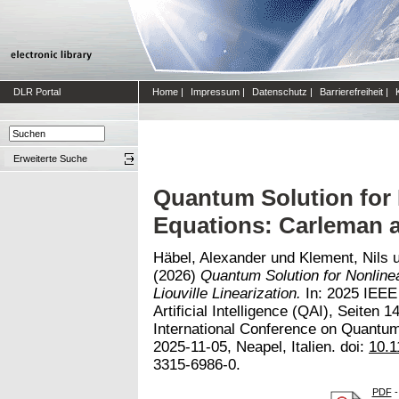
DLR Portal
Home
|
Impressum
|
Datenschutz
|
Barrierefreiheit
|
Erweiterte Suche
Quantum Solution for N
Equations: Carleman an
Häbel, Alexander
und
Klement, Nils
(2026)
Quantum Solution for Nonlinea
Liouville Linearization.
In: 2025 IEEE
Artificial Intelligence (QAI), Seiten
International Conference on Quantum A
2025-11-05, Neapel, Italien. doi:
10.1
3315-6986-0.
PDF
-