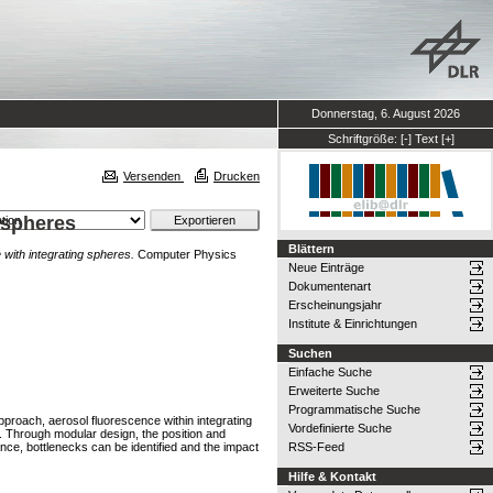
Donnerstag, 6. August 2026
Schriftgröße:
[-]
Text
[+]
Versenden
Drucken
g spheres
Blättern
 with integrating spheres.
Computer Physics
Neue Einträge
Dokumentenart
Erscheinungsjahr
Institute & Einrichtungen
Suchen
Einfache Suche
Erweiterte Suche
Programmatische Suche
pproach, aerosol fluorescence within integrating
Vordefinierte Suche
n. Through modular design, the position and
nce, bottlenecks can be identified and the impact
RSS-Feed
Hilfe & Kontakt