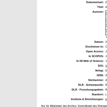
Dokumentart:
Z
Titel:
A
Autoren:
*
Datum:
2
Erschienen in:
C
Open Access:
J
In SCOPUS:
J
In ISI Web of Science:
J
DOI:
1
Verlag:
E
ISSN:
0
Stichwörter:
A
DLR - Schwerpunkt:
R
DLR - Forschungsgebiet:
R
Standort:
L
Institute & Einrichtungen:
I
Nur für Mitarbeiter des Archivs:
Kontrollseite des Eintrag