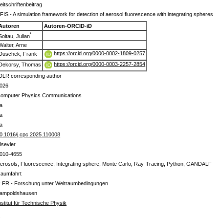
eitschriftenbeitrag
FIS - A simulation framework for detection of aerosol fluorescence with integrating spheres
Autoren
Autoren-ORCID-iD
*
Soltau, Julian
Walter, Arne
https://orcid.org/0000-0002-1809-0257
Duschek, Frank
https://orcid.org/0000-0003-2257-2854
Dekorsy, Thomas
DLR corresponding author
026
omputer Physics Communications
a
a
a
0.1016/j.cpc.2025.110008
lsevier
010-4655
erosols, Fluorescence, Integrating sphere, Monte Carlo, Ray-Tracing, Python, GANDALF
aumfahrt
 FR - Forschung unter Weltraumbedingungen
ampoldshausen
nstitut für Technische Physik
s