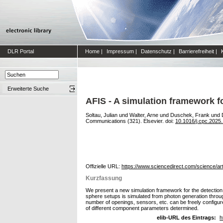
DLR Portal
Home
|
Impressum
|
Datenschutz
|
Barrierefreiheit
|
Erweiterte Suche
AFIS - A simulation framework fo
Soltau, Julian
und
Walter, Arne
und
Duschek, Frank
und
Communications (321). Elsevier. doi:
10.1016/j.cpc.2025
Offizielle URL:
https://www.sciencedirect.com/science/ar
Kurzfassung
We present a new simulation framework for the detection o
sphere setups is simulated from photon generation through
number of openings, sensors, etc. can be freely configur
of different component parameters determined.
elib-URL des Eintrags:
h