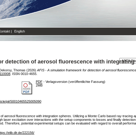
Kontakt
|
English
r detection of aerosol fluorescence with integratin
Dekorsy, Thomas
(2026)
AFIS - A simulation framework for detection of aerosol fluorescence
.110008
. ISSN 0010-4655.
PDF
- Verlagsversion (veröffentlichte Fassung)
2MB
ticle/pii/S0010465525005090
f aerosol fluorescence with integration spheres. Utilizing a Monte Carlo based ray-tracing a
 laser excitation over interactions with the setup components to losses and finally detectio
ed. Therefore, potential experimental setups can be evaluated with regard to overall performa
ttps://elib.dlr.de/222156/