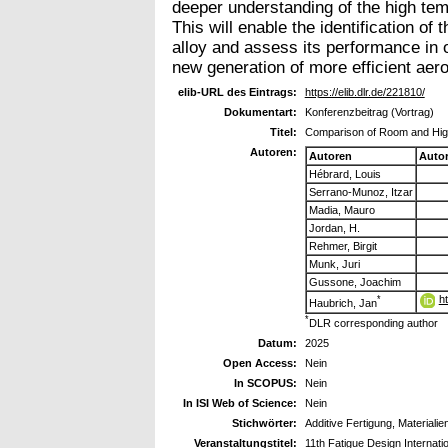
deeper understanding of the high temp
This will enable the identification o
alloy and assess its performance in or
new generation of more efficient aer
elib-URL des Eintrags:
https://elib.dlr.de/221810/
Dokumentart:
Konferenzbeitrag (Vortrag)
Titel:
Comparison of Room and Hig
Autoren:
Autoren
Auto
Hébrard, Louis
Serrano-Munoz, Itzar
Madia, Mauro
Jordan, H.
Rehmer, Birgit
Munk, Juri
Gussone, Joachim
h
*
Haubrich, Jan
*
DLR corresponding author
Datum:
2025
Open Access:
Nein
In SCOPUS:
Nein
In ISI Web of Science:
Nein
Stichwörter:
Additive Fertigung, Materialie
Veranstaltungstitel:
11th Fatigue Design Internat