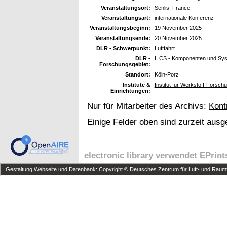
Veranstaltungsort:
Senlis, France
Veranstaltungsart:
internationale Konferenz
Veranstaltungsbeginn:
19 November 2025
Veranstaltungsende:
20 November 2025
DLR - Schwerpunkt:
Luftfahrt
DLR -
L CS - Komponenten und Sy
Forschungsgebiet:
Standort:
Köln-Porz
Institute &
Institut für Werkstoff-Forsch
Einrichtungen:
Nur für Mitarbeiter des Archivs:
Kont
Einige Felder oben sind zurzeit ausg
electronic library verwendet
EPrint
Gestaltung Webseite und Datenbank: Copyright © Deutsches Zentrum für Luft- und Raumfa