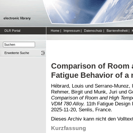
DLR Portal
Home
|
Impressum
|
Datenschutz
|
Barrierefreiheit
|
Erweiterte Suche
Comparison of Room 
Fatigue Behavior of a
Hébrard, Louis
und
Serrano-Munoz, I
Rehmer, Birgit
und
Munk, Juri
und
G
Comparison of Room and High Tempe
VDM 780 Alloy.
11th Fatigue Design I
2025-11-20, Senlis, France.
Dieses Archiv kann nicht den Volltext
Kurzfassung