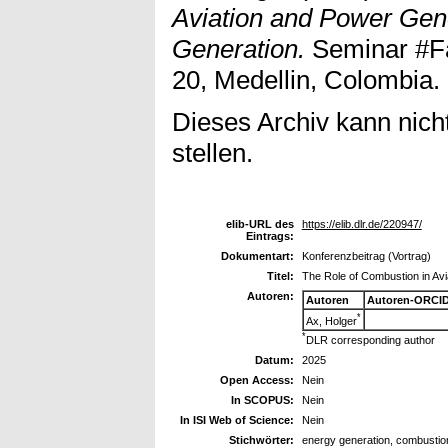
Aviation and Power Gene
Generation.
Seminar #Fa
20, Medellin, Colombia.
Dieses Archiv kann nicht
stellen.
elib-URL des
https://elib.dlr.de/220947/
Eintrags:
Dokumentart:
Konferenzbeitrag (Vortrag)
Titel:
The Role of Combustion in Avi
Autoren:
Autoren
Autoren-ORCID
*
Ax, Holger
*
DLR corresponding author
Datum:
2025
Open Access:
Nein
In SCOPUS:
Nein
In ISI Web of Science:
Nein
Stichwörter:
energy generation, combustion