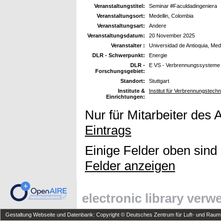
Veranstaltungstitel:
Seminar #Faculdadingeniera
Veranstaltungsort:
Medellin, Colombia
Veranstaltungsart:
Andere
Veranstaltungsdatum:
20 November 2025
Veranstalter :
Universidad de Antioquia, Mede
DLR - Schwerpunkt:
Energie
DLR -
E VS - Verbrennungssysteme
Forschungsgebiet:
Standort:
Stuttgart
Institute &
Institut für Verbrennungstech
Einrichtungen:
Nur für Mitarbeiter des 
Eintrags
Einige Felder oben sind
Felder anzeigen
electronic library ver
Gestaltung Webseite und Datenbank: Copyright © Deutsches Zentrum für Luft- und Raumfa