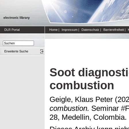
DLR Portal
Home
|
Impressum
|
Datenschutz
|
Barrierefreiheit
|
Erweiterte Suche
Soot diagnosti
combustion
Geigle, Klaus Peter
(20
combustion.
Seminar #Fa
28, Medellin, Colombia.