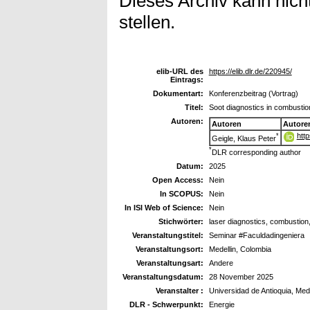
Dieses Archiv kann nicht
stellen.
elib-URL des
https://elib.dlr.de/220945/
Eintrags:
Dokumentart:
Konferenzbeitrag (Vortrag)
Titel:
Soot diagnostics in combustio
Autoren:
Autoren
Autore
htt
*
Geigle, Klaus Peter
*
DLR corresponding author
Datum:
2025
Open Access:
Nein
In SCOPUS:
Nein
In ISI Web of Science:
Nein
Stichwörter:
laser diagnostics, combustion
Veranstaltungstitel:
Seminar #Faculdadingeniera
Veranstaltungsort:
Medellin, Colombia
Veranstaltungsart:
Andere
Veranstaltungsdatum:
28 November 2025
Veranstalter :
Universidad de Antioquia, Mede
DLR - Schwerpunkt:
Energie