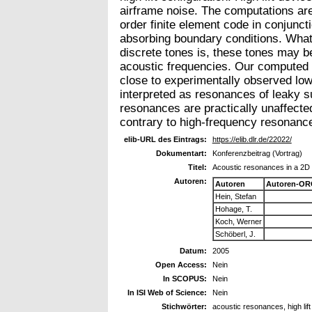
airframe noise. The computations ar
order finite element code in conjunc
absorbing boundary conditions. What
discrete tones is, these tones may b
acoustic frequencies. Our computed r
close to experimentally observed lo
interpreted as resonances of leaky 
resonances are practically unaffect
contrary to high-frequency resonanc
elib-URL des Eintrags:
https://elib.dlr.de/22022/
Dokumentart:
Konferenzbeitrag (Vortrag)
Titel:
Acoustic resonances in a 2D hi
Autoren:
Autoren
Autoren-OR
Hein, Stefan
Hohage, T.
Koch, Werner
Schöberl, J.
Datum:
2005
Open Access:
Nein
In SCOPUS:
Nein
In ISI Web of Science:
Nein
Stichwörter:
acoustic resonances, high lift