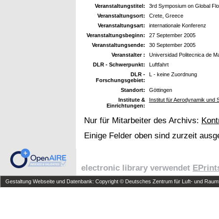
Veranstaltungstitel:
3rd Symposium on Global Flow
Veranstaltungsort:
Crete, Greece
Veranstaltungsart:
internationale Konferenz
Veranstaltungsbeginn:
27 September 2005
Veranstaltungsende:
30 September 2005
Veranstalter :
Universidad Politecnica de M
DLR - Schwerpunkt:
Luftfahrt
DLR -
L - keine Zuordnung
Forschungsgebiet:
Standort:
Göttingen
Institute &
Institut für Aerodynamik un
Einrichtungen:
Nur für Mitarbeiter des Archivs:
Kont
Einige Felder oben sind zurzeit ausg
electronic library verwendet
EPrint
Gestaltung Webseite und Datenbank: Copyright © Deutsches Zentrum für Luft- und Raumfa