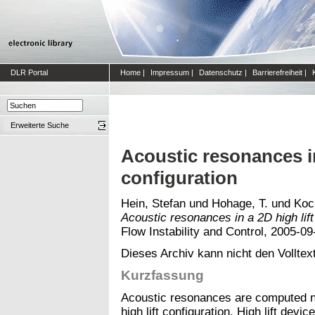
DLR Portal
Home
|
Impressum
|
Datenschutz
|
Barrierefreiheit
|
Erweiterte Suche
Acoustic resonances in
configuration
Hein, Stefan
und
Hohage, T.
und
Koc
Acoustic resonances in a 2D high lift
Flow Instability and Control, 2005-0
Dieses Archiv kann nicht den Volltext
Kurzfassung
Acoustic resonances are computed nu
high lift configuration. High lift dev