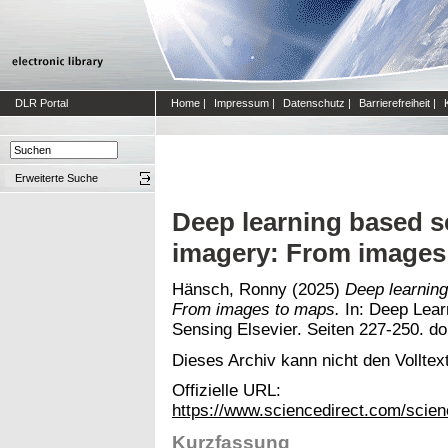
DLR Portal
Home
|
Impressum
|
Datenschutz
|
Barrierefreiheit
|
Erweiterte Suche
Deep learning based s
imagery: From images
Hänsch, Ronny
(2025)
Deep learnin
From images to maps.
In: Deep Lear
Sensing Elsevier. Seiten 227-250. do
Dieses Archiv kann nicht den Volltext
Offizielle URL:
https://www.sciencedirect.com/scien
Kurzfassung