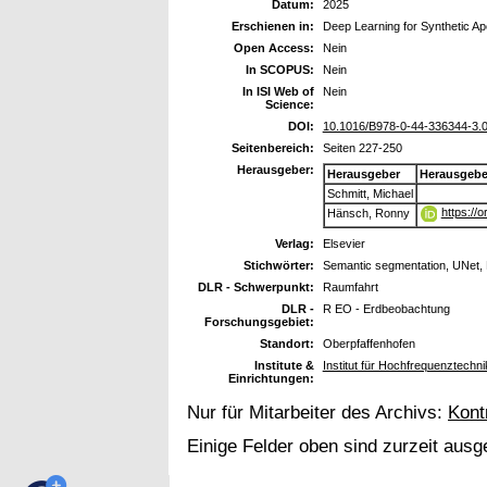
Datum:
2025
Erschienen in:
Deep Learning for Synthetic A
Open Access:
Nein
In SCOPUS:
Nein
In ISI Web of
Nein
Science:
DOI:
10.1016/B978-0-44-336344-3.
Seitenbereich:
Seiten 227-250
Herausgeber:
Herausgeber
Herausgebe
Schmitt, Michael
https://
Hänsch, Ronny
Verlag:
Elsevier
Stichwörter:
Semantic segmentation, UNet, 
DLR - Schwerpunkt:
Raumfahrt
DLR -
R EO - Erdbeobachtung
Forschungsgebiet:
Standort:
Oberpfaffenhofen
Institute &
Institut für Hochfrequenztech
Einrichtungen:
Nur für Mitarbeiter des Archivs:
Kont
Einige Felder oben sind zurzeit ausg