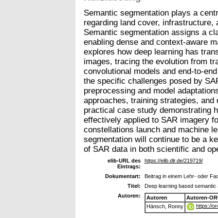
Semantic segmentation plays a central
regarding land cover, infrastructure
Semantic segmentation assigns a clas
enabling dense and context-aware ma
explores how deep learning has tra
images, tracing the evolution from tra
convolutional models and end-to-end s
the specific challenges posed by SA
preprocessing and model adaptations.
approaches, training strategies, and 
practical case study demonstrating 
effectively applied to SAR imagery 
constellations launch and machine l
segmentation will continue to be a ke
of SAR data in both scientific and op
elib-URL des
https://elib.dlr.de/219719/
Eintrags:
Dokumentart:
Beitrag in einem Lehr- oder F
Titel:
Deep learning based semantic
Autoren:
Autoren
Autoren-OR
https://
Hänsch, Ronny