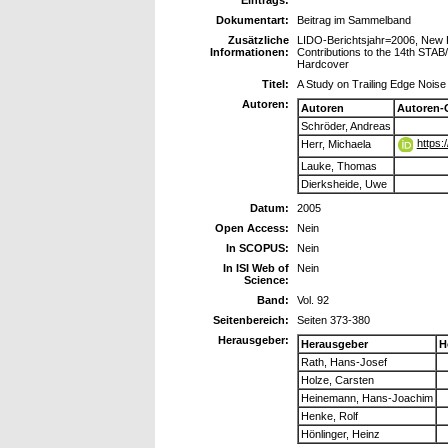
Eintrags:
Dokumentart:
Beitrag im Sammelband
Zusätzliche
LIDO-Berichtsjahr=2006, New R
Informationen:
Contributions to the 14th ST
Hardcover
Titel:
A Study on Trailing Edge Nois
Autoren:
Autoren
Autoren-
Schröder, Andreas
https:
Herr, Michaela
Lauke, Thomas
Dierksheide, Uwe
Datum:
2005
Open Access:
Nein
In SCOPUS:
Nein
In ISI Web of
Nein
Science:
Band:
Vol. 92
Seitenbereich:
Seiten 373-380
Herausgeber:
Herausgeber
H
Rath, Hans-Josef
Holze, Carsten
Heinemann, Hans-Joachim
Henke, Rolf
Hönlinger, Heinz