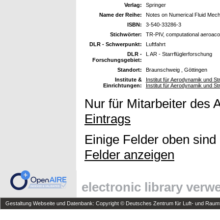
Verlag:
Springer
Name der Reihe:
Notes on Numerical Fluid Mech
ISBN:
3-540-33286-3
Stichwörter:
TR-PIV, computational aeroacou
DLR - Schwerpunkt:
Luftfahrt
DLR -
L AR - Starrflüglerforschung
Forschungsgebiet:
Standort:
Braunschweig , Göttingen
Institute &
Institut für Aerodynamik und S
Einrichtungen:
Institut für Aerodynamik und S
Nur für Mitarbeiter des 
Eintrags
Einige Felder oben sind
Felder anzeigen
electronic library ver
Gestaltung Webseite und Datenbank: Copyright © Deutsches Zentrum für Luft- und Raumfa