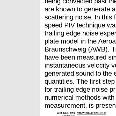
being convected past the
are known to generate a
scattering noise. In this 
speed PIV technique was
trailing edge noise expe
plate model in the Aero
Braunschweig (AWB). Tr
have been measured sim
instantaneous velocity ve
generated sound to the 
quantities. The first st
for trailing edge noise p
numerical methods with
measurement, is presen
elib-URL des
https://elib.dlr.de/21969/