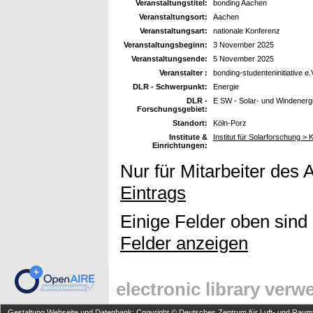
Veranstaltungstitel:
bonding Aachen
Veranstaltungsort:
Aachen
Veranstaltungsart:
nationale Konferenz
Veranstaltungsbeginn:
3 November 2025
Veranstaltungsende:
5 November 2025
Veranstalter :
bonding-studenteninitiative e.
DLR - Schwerpunkt:
Energie
DLR -
E SW - Solar- und Windenerg
Forschungsgebiet:
Standort:
Köln-Porz
Institute &
Institut für Solarforschung >
Einrichtungen:
Nur für Mitarbeiter des 
Eintrags
Einige Felder oben sind
Felder anzeigen
electronic library ver
Gestaltung Webseite und Datenbank: Copyright © Deutsches Zentrum für Luft- und Raumfa