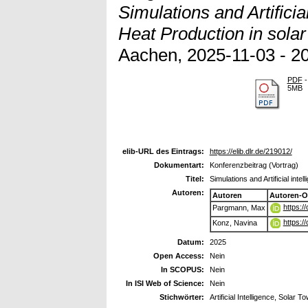
Simulations and Artificia
Heat Production in solar
Aachen, 2025-11-03 - 2
PDF
-
5MB
elib-URL des Eintrags:
https://elib.dlr.de/219012/
Dokumentart:
Konferenzbeitrag (Vortrag)
Titel:
Simulations and Artificial int
Autoren:
Autoren
Autoren-O
https:/
Pargmann, Max
https:/
Konz, Navina
Datum:
2025
Open Access:
Nein
In SCOPUS:
Nein
In ISI Web of Science:
Nein
Stichwörter:
Artificial Intelligence, Solar T