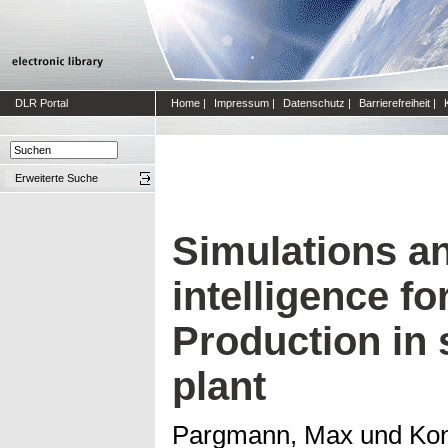
DLR Portal
Home
|
Impressum
|
Datenschutz
|
Barrierefreiheit
|
Erweiterte Suche
Simulations and
intelligence f
Production in 
plant
Pargmann, Max
und
Kon