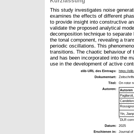
Kurzfassung
This study investigates noise generat
examines the effects of different ph
to provide insight into constructive 
validate the proposed analytical mod
decomposition technique to separate 
the tonal component, revealing a trans
periodic oscillations. This phenomenon
transitions. The chaotic behaviour of 
and has been incorporated into the ma
use in the development of active cont
elib-URL des Eintrags:
https://eli
Dokumentart:
Zeitschrift
Titel:
On rotor n
Autoren:
Autoren
Pagliaroli
Candeloro
Rossignol
Yin, Jianp
*
DLR corr
Datum:
2025
Erschienen in:
Journal of