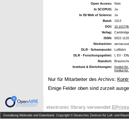
Open Access:
Nein
In SCOPUS:
Ja
In ISI Web of Science:
Ja
Band:
1013
DOI:
10.1017/j
Verlag:
Cambridge
ISSN:
0022-1120
Stichwörter:
aeroacoust
DLR - Schwerpunkt:
Luftfahrt
DLR - Forschungsgebiet:
L EV - Eff
Standort:
Braunsch
Institute & Einrichtungen:
Institut f
Institut f
Nur für Mitarbeiter des Archivs:
Kontr
Einige Felder oben sind zurzeit ausg
electronic library verwendet
EPrints
Gestaltung Webseite und Datenbank: Copyright © Deutsches Zentrum für Luft- und Raumfa