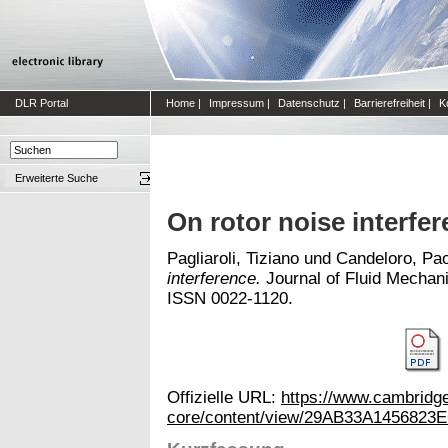
DLR Portal
Home
|
Impressum
|
Datenschutz
|
Barrierefreiheit
|
K
Erweiterte Suche
On rotor noise interfe
Pagliaroli, Tiziano
und
Candeloro, Pao
interference.
Journal of Fluid Mechani
ISSN 0022-1120.
Offizielle URL:
https://www.cambridge
core/content/view/29AB33A1456823E