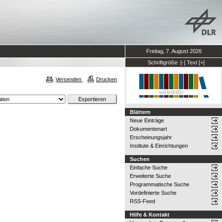
Freitag, 7. August 2026
Schriftgröße:
[-]
Text
[+]
Versenden
Drucken
Blättern
Neue Einträge
Dokumentenart
Erscheinungsjahr
Institute & Einrichtungen
Suchen
Einfache Suche
Erweiterte Suche
Programmatische Suche
Vordefinierte Suche
RSS-Feed
Hilfe & Kontakt