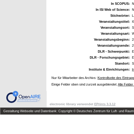
In SCOPUS:
N
In ISI Web of Science:
N
Stichwörter:
L
Veranstaltungstitel:
I
Veranstaltungsort:
S
Veranstaltungsart:
W
Veranstaltungsbeginn:
2
Veranstaltungsende:
2
DLR - Schwerpunkt:
E
DLR - Forschungsgebiet:
E
Standort:
S
Institute & Einrichtungen:
I
Nur für Mitarbeiter des Archivs:
Kontrollseite des Eintrag
Einige Felder oben sind zurzeit ausgeblendet:
Alle Felder
electronic library verwendet
EPrints 3.3.12
Gestaltung Webseite und Datenbank: Copyright © Deutsches Zentrum für Luft- und Raumfa