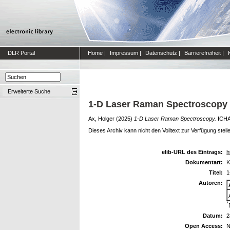
DLR Portal
Home
|
Impressum
|
Datenschutz
|
Barrierefreiheit
|
Erweiterte Suche
1-D Laser Raman Spectroscopy
Ax, Holger
(2025)
1-D Laser Raman Spectroscopy.
ICHAr
Dieses Archiv kann nicht den Volltext zur Verfügung stell
elib-URL des Eintrags:
h
Dokumentart:
K
Titel:
1
Autoren:
*
Datum:
2
Open Access:
N