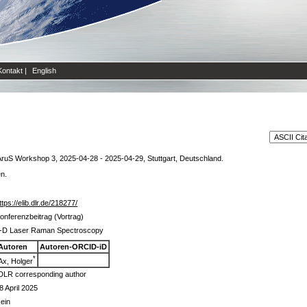
Kontakt
|
English
uS Workshop 3, 2025-04-28 - 2025-04-29, Stuttgart, Deutschland.
en.
ttps://elib.dlr.de/218277/
onferenzbeitrag (Vortrag)
-D Laser Raman Spectroscopy
Autoren
Autoren-ORCID-iD
*
Ax, Holger
DLR corresponding author
8 April 2025
ein