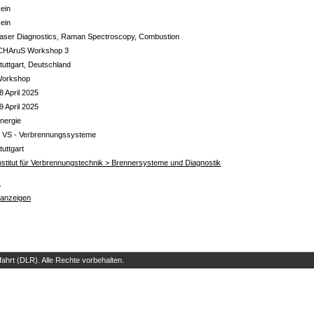
ein
ein
aser Diagnostics, Raman Spectroscopy, Combustion
CHAruS Workshop 3
tuttgart, Deutschland
orkshop
8 April 2025
9 April 2025
nergie
 VS - Verbrennungssysteme
tuttgart
nstitut für Verbrennungstechnik > Brennersysteme und Diagnostik
s
 anzeigen
hrt (DLR). Alle Rechte vorbehalten.