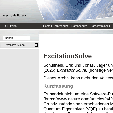
DLR Portal
Home
|
Impressum
|
Datenschutz
|
Barrierefreiheit
|
Erweiterte Suche
ExcitationSolve
Schultheis, Erik
und
Jonas, Jäger
u
(2025)
ExcitationSolve.
[sonstige Ver
Dieses Archiv kann nicht den Volltext
Kurzfassung
Es handelt sich um eine Software-Publ
(https://www.nature.com/articles/s
Grundzustände von verschiedenen Mo
Quantum Eigensolver (VQE) zu bestim