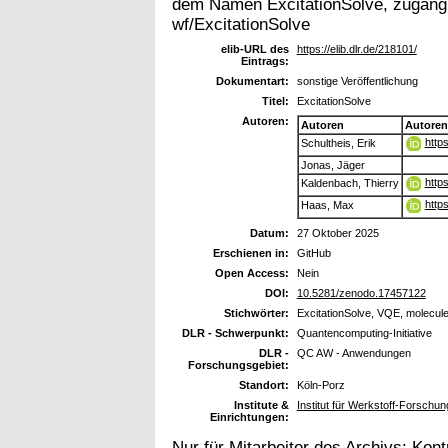
dem Namen ExcitationSolve, zugängli
wf/ExcitationSolve
elib-URL des
https://elib.dlr.de/218101/
Eintrags:
Dokumentart:
sonstige Veröffentlichung
Titel:
ExcitationSolve
Autoren:
Autoren
Autoren
http
Schultheis, Erik
Jonas, Jäger
http
Kaldenbach, Thierry
http
Haas, Max
Datum:
27 Oktober 2025
Erschienen in:
GitHub
Open Access:
Nein
DOI:
10.5281/zenodo.17457122
Stichwörter:
ExcitationSolve, VQE, molecule
DLR - Schwerpunkt:
Quantencomputing-Initiative
DLR -
QC AW - Anwendungen
Forschungsgebiet:
Standort:
Köln-Porz
Institute &
Institut für Werkstoff-Forschu
Einrichtungen:
Nur für Mitarbeiter des Archivs:
Kont