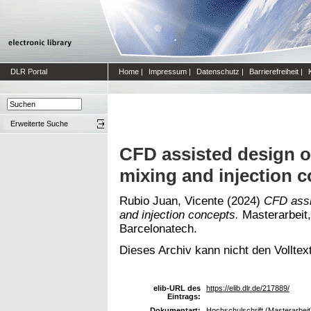
DLR Portal
Home
|
Impressum
|
Datenschutz
|
Barrierefreiheit
|
Erweiterte Suche
CFD assisted design of
mixing and injection 
Rubio Juan, Vicente
(2024)
CFD assis
and injection concepts.
Masterarbeit,
Barcelonatech.
Dieses Archiv kann nicht den Volltext
elib-URL des
https://elib.dlr.de/217889/
Eintrags:
Dokumentart:
Hochschulschrift (Masterarbeit