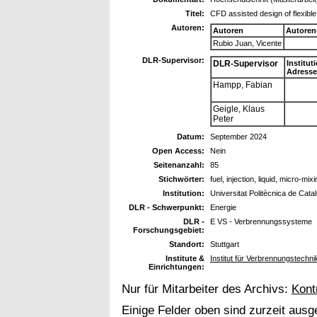
Titel:
CFD assisted design of flexible
Autoren:
Autoren
Autoren
Rubio Juan, Vicente
DLR-Supervisor:
DLR-Supervisor
Institut
Adresse
Hampp, Fabian
Geigle, Klaus
Peter
Datum:
September 2024
Open Access:
Nein
Seitenanzahl:
85
Stichwörter:
fuel, injection, liquid, micro-mix
Institution:
Universitat Politècnica de Cat
DLR - Schwerpunkt:
Energie
DLR -
E VS - Verbrennungssysteme
Forschungsgebiet:
Standort:
Stuttgart
Institute &
Institut für Verbrennungstechn
Einrichtungen:
Nur für Mitarbeiter des Archivs:
Kont
Einige Felder oben sind zurzeit ausg