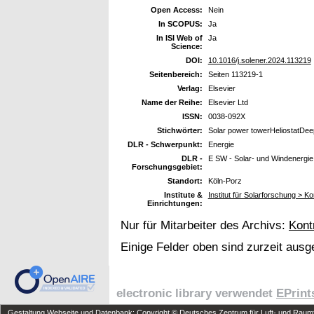
Open Access:
Nein
In SCOPUS:
Ja
In ISI Web of
Ja
Science:
DOI:
10.1016/j.solener.2024.113219
Seitenbereich:
Seiten 113219-1
Verlag:
Elsevier
Name der Reihe:
Elsevier Ltd
ISSN:
0038-092X
Stichwörter:
Solar power towerHeliostatDeep 
DLR - Schwerpunkt:
Energie
DLR -
E SW - Solar- und Windenergie
Forschungsgebiet:
Standort:
Köln-Porz
Institute &
Institut für Solarforschung > K
Einrichtungen:
Nur für Mitarbeiter des Archivs:
Kont
Einige Felder oben sind zurzeit ausg
electronic library verwendet
EPrint
Gestaltung Webseite und Datenbank: Copyright © Deutsches Zentrum für Luft- und Raumfa