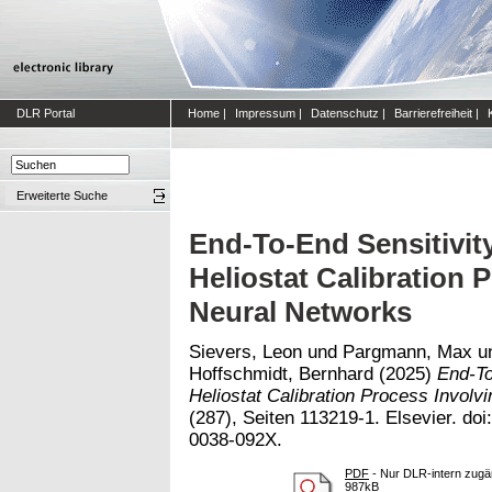
DLR Portal
Home
|
Impressum
|
Datenschutz
|
Barrierefreiheit
|
Erweiterte Suche
End-To-End Sensitivity
Heliostat Calibration P
Neural Networks
Sievers, Leon
und
Pargmann, Max
u
Hoffschmidt, Bernhard
(2025)
End-To
Heliostat Calibration Process Involvi
(287), Seiten 113219-1. Elsevier. doi
0038-092X.
PDF
- Nur DLR-intern zugän
987kB