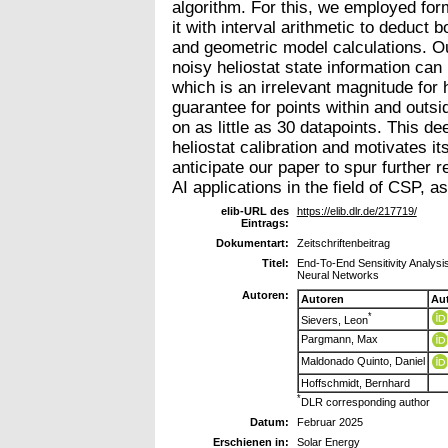
algorithm. For this, we employed for
it with interval arithmetic to deduct
and geometric model calculations. O
noisy heliostat state information ca
which is an irrelevant magnitude for 
guarantee for points within and outsid
on as little as 30 datapoints. This d
heliostat calibration and motivates it
anticipate our paper to spur further 
AI applications in the field of CSP, 
elib-URL des
https://elib.dlr.de/217719/
Eintrags:
Dokumentart:
Zeitschriftenbeitrag
Titel:
End-To-End Sensitivity Analysis 
Neural Networks
Autoren:
Autoren
Au
*
Sievers, Leon
Pargmann, Max
Maldonado Quinto, Daniel
Hoffschmidt, Bernhard
*
DLR corresponding author
Datum:
Februar 2025
Erschienen in:
Solar Energy