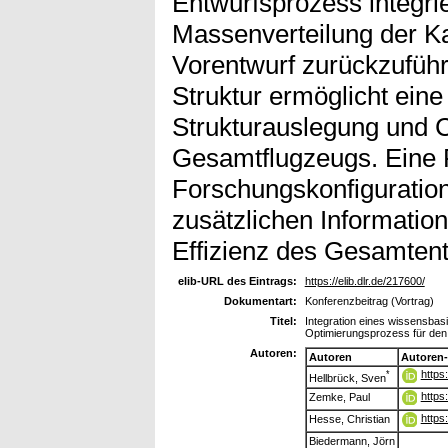
Entwurfsprozess integri
Massenverteilung der K
Vorentwurf zurückzuführen
Struktur ermöglicht eine 
Strukturauslegung und 
Gesamtflugzeugs. Eine Fa
Forschungskonfiguration
zusätzlichen Information
Effizienz des Gesamtent
elib-URL des Eintrags:
https://elib.dlr.de/217600/
Dokumentart:
Konferenzbeitrag (Vortrag)
Titel:
Integration eines wissensbasi
Optimierungsprozess für de
Autoren:
Autoren
Autoren
https
*
Hellbrück, Sven
https
Zemke, Paul
https
Hesse, Christian
Biedermann, Jörn