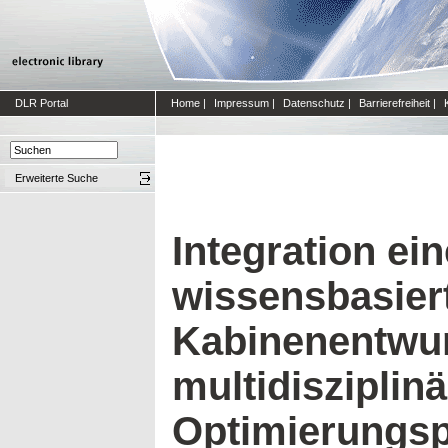
DLR Portal
Home
|
Impressum
|
Datenschutz
|
Barrierefreiheit
|
Erweiterte Suche
Integration ei
wissensbasier
Kabinenentwur
multidisziplin
Optimierungsp