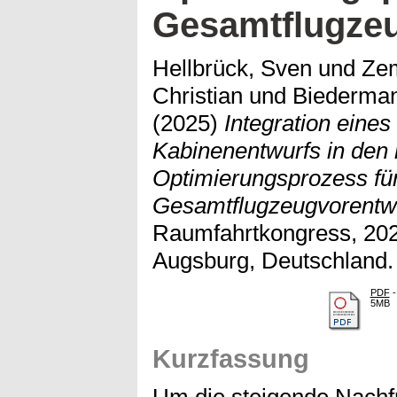
Gesamtflugze
Hellbrück, Sven
und
Zem
Christian
und
Biederman
(2025)
Integration eine
Kabinenentwurfs in den m
Optimierungsprozess fü
Gesamtflugzeugvorentwu
Raumfahrtkongress, 202
Augsburg, Deutschland.
PDF
-
5MB
Kurzfassung