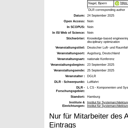
https
Nagel, Bjoern
*
DLR corresponding author
Datum:
24 September 2025
Open Access:
Nein
In SCOPUS:
Nein
In ISI Web of Science:
Nein
Stichwörter:
Knowledge-based engineering, a
disciplinary optimization
Veranstaltungstitel:
Deutscher Luft- und Raumfa
Veranstaltungsort:
Augsburg, Deutschland
Veranstaltungsart:
nationale Konferenz
Veranstaltungsbeginn:
23 September 2025
Veranstaltungsende:
25 September 2025
Veranstalter :
DGLR
DLR - Schwerpunkt:
Luftfahrt
DLR -
L CS - Komponenten und Sy
Forschungsgebiet:
Standort:
Hamburg
Institute &
Institut für Systemarchitekture
Einrichtungen:
Institut für Systemarchitekture
Nur für Mitarbeiter des 
Eintrags