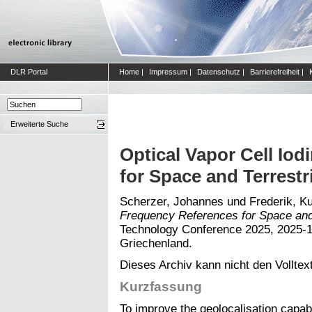
DLR Portal
Home
|
Impressum
|
Datenschutz
|
Barrierefreiheit
|
Erweiterte Suche
Optical Vapor Cell Io
for Space and Terrestr
Scherzer, Johannes
und
Frederik, K
Frequency References for Space and T
Technology Conference 2025, 2025-10
Griechenland.
Dieses Archiv kann nicht den Volltext
Kurzfassung
To improve the geolocalisation capab