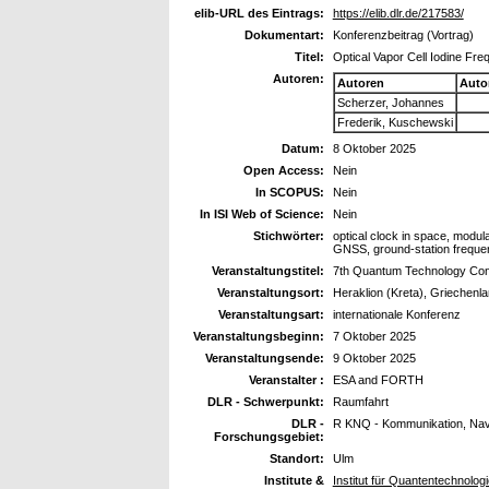
elib-URL des Eintrags:
https://elib.dlr.de/217583/
Dokumentart:
Konferenzbeitrag (Vortrag)
Titel:
Optical Vapor Cell Iodine Fre
Autoren:
Autoren
Auto
Scherzer, Johannes
Frederik, Kuschewski
Datum:
8 Oktober 2025
Open Access:
Nein
In SCOPUS:
Nein
In ISI Web of Science:
Nein
Stichwörter:
optical clock in space, modul
GNSS, ground-station freque
Veranstaltungstitel:
7th Quantum Technology Con
Veranstaltungsort:
Heraklion (Kreta), Griechenl
Veranstaltungsart:
internationale Konferenz
Veranstaltungsbeginn:
7 Oktober 2025
Veranstaltungsende:
9 Oktober 2025
Veranstalter :
ESA and FORTH
DLR - Schwerpunkt:
Raumfahrt
DLR -
R KNQ - Kommunikation, Navi
Forschungsgebiet:
Standort:
Ulm
Institute &
Institut für Quantentechnolo