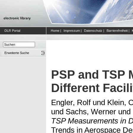
DLR Portal
Home
|
Impressum
|
Datenschutz
|
Barrierefreiheit
|
Erweiterte Suche
PSP and TSP 
Different Facili
Engler, Rolf
und
Klein, C
und
Sachs, Werner
und
TSP Measurements in Dif
Trends in Aerospace Des