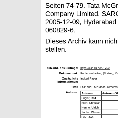
Seiten 74-79. Tata McGr
Company Limited. SARO
2005-12-09, Hyderabad (
060829-6.
Dieses Archiv kann nicht
stellen.
elib-URL des Eintrags:
https://elib.dlr.de/21752/
Dokumentart:
Konferenzbeitrag (Vortrag, P
Zusätzliche
Invited Paper
Informationen:
Titel:
PSP and TSP Measurements in 
Autoren:
Autoren
Autoren-O
Engler, Rolf
Klein, Christian
Henne, Ulrich
Sachs, Werner
Fey, Uwe