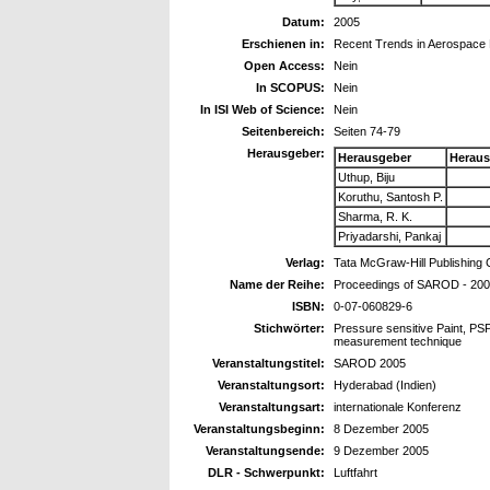
Datum:
2005
Erschienen in:
Recent Trends in Aerospace 
Open Access:
Nein
In SCOPUS:
Nein
In ISI Web of Science:
Nein
Seitenbereich:
Seiten 74-79
Herausgeber:
Herausgeber
Heraus
Uthup, Biju
Koruthu, Santosh P.
Sharma, R. K.
Priyadarshi, Pankaj
Verlag:
Tata McGraw-Hill Publishing
Name der Reihe:
Proceedings of SAROD - 20
ISBN:
0-07-060829-6
Stichwörter:
Pressure sensitive Paint, PSP
measurement technique
Veranstaltungstitel:
SAROD 2005
Veranstaltungsort:
Hyderabad (Indien)
Veranstaltungsart:
internationale Konferenz
Veranstaltungsbeginn:
8 Dezember 2005
Veranstaltungsende:
9 Dezember 2005
DLR - Schwerpunkt:
Luftfahrt