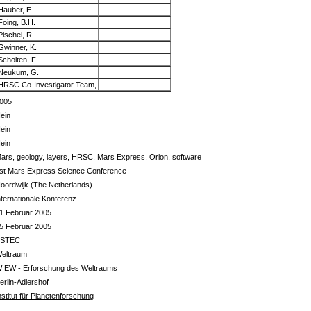
Hauber, E.
Foing, B.H.
Pischel, R.
Gwinner, K.
Scholten, F.
Neukum, G.
HRSC Co-Investigator Team,
005
ein
ein
ein
ars, geology, layers, HRSC, Mars Express, Orion, software
st Mars Express Science Conference
oordwijk (The Netherlands)
nternationale Konferenz
1 Februar 2005
5 Februar 2005
ESTEC
eltraum
 EW - Erforschung des Weltraums
erlin-Adlershof
nstitut für Planetenforschung