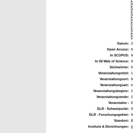
Datum:
2
Open Access:
N
In SCOPUS:
N
In ISI Web of Science:
N
Stichwörter:
M
Veranstaltungstitel:
1
Veranstaltungsort:
N
Veranstaltungsart:
i
Veranstaltungsbeginn:
2
Veranstaltungsende:
2
Veranstalter :
DLR - Schwerpunkt:
W
DLR - Forschungsgebiet:
W
Standort:
B
Institute & Einrichtungen:
I