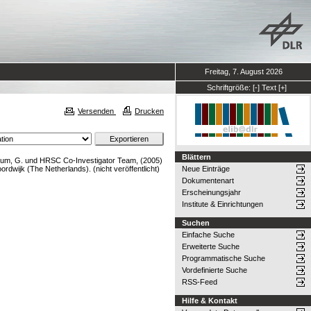
Freitag, 7. August 2026
Schriftgröße:
[-]
Text
[+]
Versenden
Drucken
Blättern
um, G.
und
HRSC Co-Investigator Team,
(2005)
wijk (The Netherlands). (nicht veröffentlicht)
Neue Einträge
Dokumentenart
Erscheinungsjahr
Institute & Einrichtungen
Suchen
Einfache Suche
Erweiterte Suche
Programmatische Suche
Vordefinierte Suche
RSS-Feed
Hilfe & Kontakt