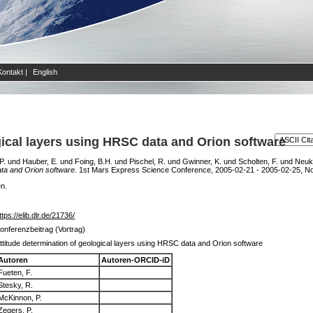
Kontakt
|
English
gical layers using HRSC data and Orion software
P.
und
Hauber, E.
und
Foing, B.H.
und
Pischel, R.
und
Gwinner, K.
und
Scholten, F.
und
Neuk
ata and Orion software.
1st Mars Express Science Conference, 2005-02-21 - 2005-02-25, Noord
en.
ttps://elib.dlr.de/21736/
onferenzbeitrag (Vortrag)
ttitude determination of geological layers using HRSC data and Orion software
Autoren
Autoren-ORCID-iD
Fueten, F.
Stesky, R.
McKinnon, P.
Zegers, P.