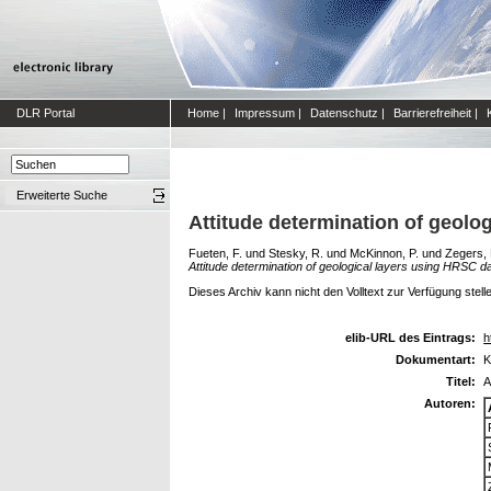
DLR Portal
Home
|
Impressum
|
Datenschutz
|
Barrierefreiheit
|
Erweiterte Suche
Attitude determination of geolo
Fueten, F.
und
Stesky, R.
und
McKinnon, P.
und
Zegers, 
Attitude determination of geological layers using HRSC d
Dieses Archiv kann nicht den Volltext zur Verfügung stell
elib-URL des Eintrags:
h
Dokumentart:
K
Titel:
A
Autoren: