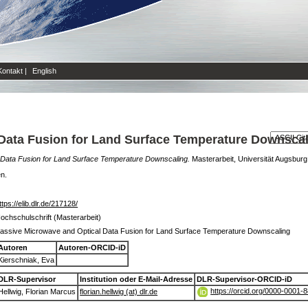
Kontakt
|
English
Data Fusion for Land Surface Temperature Downsca
 Data Fusion for Land Surface Temperature Downscaling.
Masterarbeit, Universität Augsburg
en.
ttps://elib.dlr.de/217128/
ochschulschrift (Masterarbeit)
assive Microwave and Optical Data Fusion for Land Surface Temperature Downscaling
Autoren
Autoren-ORCID-iD
Kierschniak, Eva
DLR-Supervisor
Institution oder E-Mail-Adresse
DLR-Supervisor-ORCID-iD
https://orcid.org/0000-0001-
Hellwig, Florian Marcus
florian.hellwig (at) dlr.de