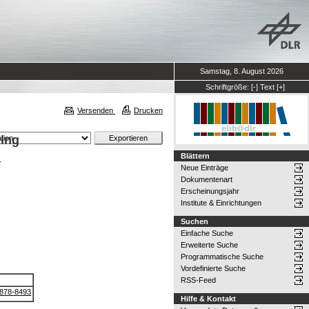
Samstag, 8. August 2026
Schriftgröße:
[-]
Text
[+]
Versenden
Drucken
ling
Blättern
.
Neue Einträge
Dokumentenart
Erscheinungsjahr
Institute & Einrichtungen
Suchen
Einfache Suche
Erweiterte Suche
Programmatische Suche
Vordefinierte Suche
RSS-Feed
8878-8493
Hilfe & Kontakt