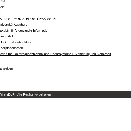
026
ein
0
AFI, LST, MODIS, ECOSTRESS, ASTER
niversität Augsburg
akultät für Angewandte Informatik
aumfahrt
 EO - Erdbeobachtung
berpfaffenhofen
nstitut für Hochfrequenztechnik und Radarsysteme > Aufklärung und Sicherheit
s
 anzeigen
hrt (DLR). Alle Rechte vorbehalten.