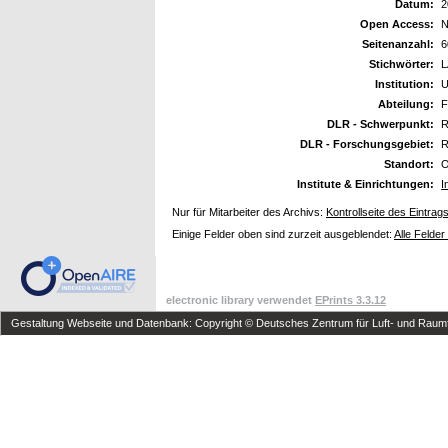
Datum:
2
Open Access:
N
Seitenanzahl:
6
Stichwörter:
L
Institution:
U
Abteilung:
F
DLR - Schwerpunkt:
R
DLR - Forschungsgebiet:
R
Standort:
O
Institute & Einrichtungen:
I
Nur für Mitarbeiter des Archivs:
Kontrollseite des Eintrag
Einige Felder oben sind zurzeit ausgeblendet:
Alle Felder
electronic library verwendet
EPrints 3.3.12
Gestaltung Webseite und Datenbank: Copyright © Deutsches Zentrum für Luft- und Raumfa