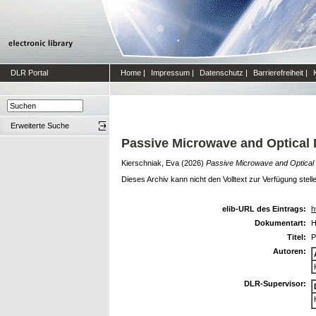
DLR Portal
Home
|
Impressum
|
Datenschutz
|
Barrierefreiheit
|
Erweiterte Suche
Passive Microwave and Optical 
Kierschniak, Eva
(2026)
Passive Microwave and Optical
Dieses Archiv kann nicht den Volltext zur Verfügung stell
elib-URL des Eintrags:
h
Dokumentart:
H
Titel:
P
Autoren:
DLR-Supervisor: