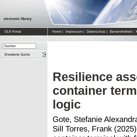
DLR Portal
Home
|
Impressum
|
Datenschutz
|
Barrierefreiheit
|
Erweiterte Suche
Resilience as
container term
logic
Gote, Stefanie Alexandr
Sill Torres, Frank
(2025