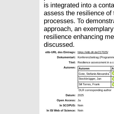
is integrated into a cont
assess the resilience of
processes. To demonstrat
approach, an exemplary 
resilience enhancing m
discussed.
elib-URL des Eintrags:
https://elib.dlr.de/217025/
Dokumentart:
Konferenzbeitrag (Programm
Titel:
Resilience assessment in a co
Autoren:
Autoren
A
*
Gote, Stefanie Alexandra
Stockbrügger, Jan
Sill Torres, Frank
*
DLR corresponding author
Datum:
2025
Open Access:
Ja
In SCOPUS:
Nein
In ISI Web of Science:
Nein