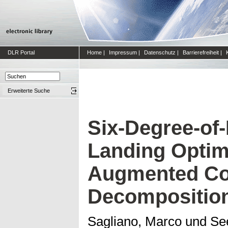
DLR Portal
Home
|
Impressum
|
Datenschutz
|
Barrierefreiheit
|
Erweiterte Suche
Six-Degree-of
Landing Optimi
Augmented Co
Decompositio
Sagliano, Marco
und
Se