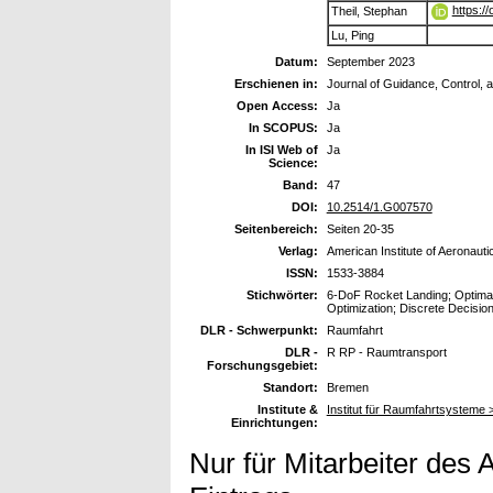
https:/
Theil, Stephan
Lu, Ping
Datum:
September 2023
Erschienen in:
Journal of Guidance, Control,
Open Access:
Ja
In SCOPUS:
Ja
In ISI Web of
Ja
Science:
Band:
47
DOI:
10.2514/1.G007570
Seitenbereich:
Seiten 20-35
Verlag:
American Institute of Aeronauti
ISSN:
1533-3884
Stichwörter:
6-DoF Rocket Landing; Optima
Optimization; Discrete Decisio
DLR - Schwerpunkt:
Raumfahrt
DLR -
R RP - Raumtransport
Forschungsgebiet:
Standort:
Bremen
Institute &
Institut für Raumfahrtsysteme
Einrichtungen:
Nur für Mitarbeiter des 