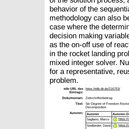
behavior of the sequenti
methodology can also be 
case where the determina
decision making variabl
as the on-off use of reac
in the rocket landing pr
mixed integer solver. N
for a representative, r
problem.
elib-URL des
https://elib.dlr.de/216753/
Eintrags:
Dokumentart:
Zeitschriftenbeitrag
Titel:
Six-Degree-of-Freedom Rocket
Decomposition
Autoren:
Autoren
Autoren-O
https:/
Sagliano, Marco
https:/
Seelbinder, David