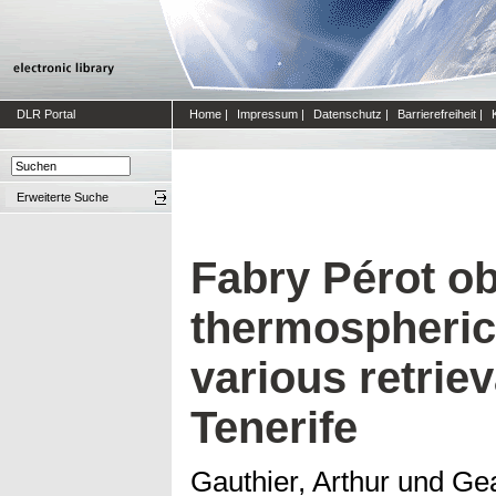
DLR Portal
Home
|
Impressum
|
Datenschutz
|
Barrierefreiheit
|
Erweiterte Suche
Fabry Pérot ob
thermospheric
various retrie
Tenerife
Gauthier, Arthur
und
Gea