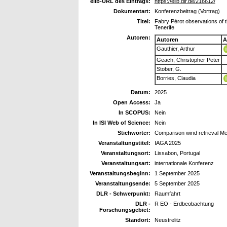
elib-URL des Eintrags:
https://elib.dlr.de/216612/
Dokumentart:
Konferenzbeitrag (Vortrag)
Titel:
Fabry Pérot observations of 
Tenerife
Autoren:
Autoren
A
Gauthier, Arthur
Geach, Christopher Peter
Stober, G.
Borries, Claudia
Datum:
2025
Open Access:
Ja
In SCOPUS:
Nein
In ISI Web of Science:
Nein
Stichwörter:
Comparison wind retrieval Me
Veranstaltungstitel:
IAGA 2025
Veranstaltungsort:
Lissabon, Portugal
Veranstaltungsart:
internationale Konferenz
Veranstaltungsbeginn:
1 September 2025
Veranstaltungsende:
5 September 2025
DLR - Schwerpunkt:
Raumfahrt
DLR -
R EO - Erdbeobachtung
Forschungsgebiet:
Standort:
Neustrelitz