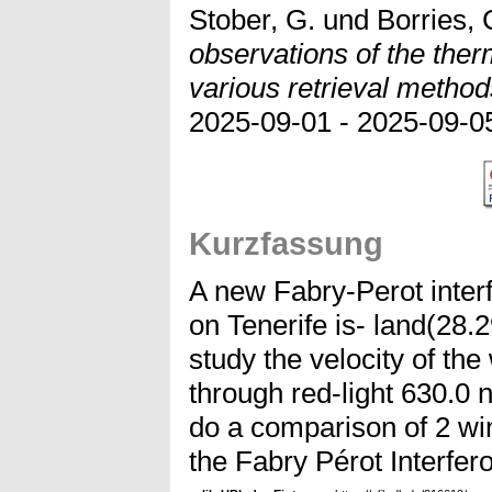
Stober, G.
und
Borries, 
observations of the the
various retrieval method
2025-09-01 - 2025-09-05
Kurzfassung
A new Fabry-Perot inter
on Tenerife is- land(28.
study the velocity of th
through red-light 630.0
do a comparison of 2 wi
the Fabry Pérot Interfer