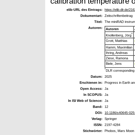
calibration temperature o
elib-URL des Eintrags:
https://elib.dlr.de/21
Dokumentart:
Zeitschriftenbeitrag
Titel:
The miniRAD instrum
Autoren:
Autoren
*
Knollenberg, Jörg
Grott, Matthias
Hamm, Maximilian
Ihring, Andreas
Ziese, Ramona
Biele, Jens
*
DLR corresponding 
Datum:
2025
Erschienen in:
Progress in Earth a
Open Access:
Ja
In SCOPUS:
Ja
In ISI Web of Science:
Ja
Band:
12
DOI:
10.1186/s40645-025
Verlag:
Springer
ISSN:
2197-4284
Stichwörter:
Phobos, Mars Moon e