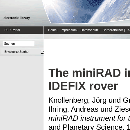
DLR Portal
Home
|
Impressum
|
Datenschutz
|
Barrierefreiheit
|
K
Erweiterte Suche
The miniRAD i
IDEFIX rover
Knollenberg, Jörg
und
Gr
Ihring, Andreas
und
Zie
miniRAD instrument for
and Planetary Science, 1