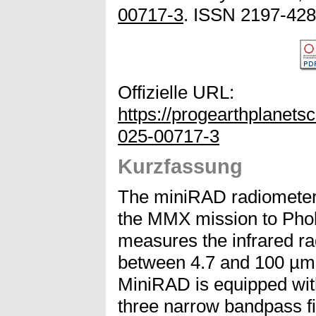
00717-3
. ISSN 2197-428
Offizielle URL:
https://progearthplanets
025-00717-3
Kurzfassung
The miniRAD radiometer i
the MMX mission to Phobo
measures the infrared ra
between 4.7 and 100 µm 
MiniRAD is equipped with 
three narrow bandpass fi