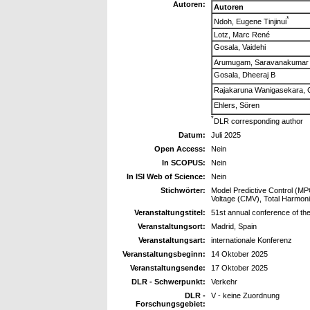
Autoren:
Autoren
*
Ndoh, Eugene Tinjinui
Lotz, Marc René
Gosala, Vaidehi
Arumugam, Saravanakumar
Gosala, Dheeraj B
Rajakaruna Wanigasekara, 
Ehlers, Sören
*
DLR corresponding author
Datum:
Juli 2025
Open Access:
Nein
In SCOPUS:
Nein
In ISI Web of Science:
Nein
Stichwörter:
Model Predictive Control (M
Voltage (CMV), Total Harmoni
Veranstaltungstitel:
51st annual conference of the
Veranstaltungsort:
Madrid, Spain
Veranstaltungsart:
internationale Konferenz
Veranstaltungsbeginn:
14 Oktober 2025
Veranstaltungsende:
17 Oktober 2025
DLR - Schwerpunkt:
Verkehr
DLR -
V - keine Zuordnung
Forschungsgebiet: