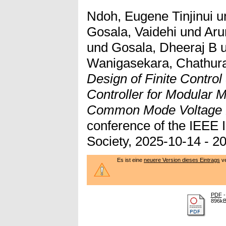
Ndoh, Eugene Tinjinui
u
Gosala, Vaidehi
und
Aru
und
Gosala, Dheeraj B
Wanigasekara, Chathur
Design of Finite Control
Controller for Modular M
Common Mode Voltage E
conference of the IEEE I
Society, 2025-10-14 - 2
Es ist eine
neuere Version dieses Eintrags
ve
PDF
-
896k