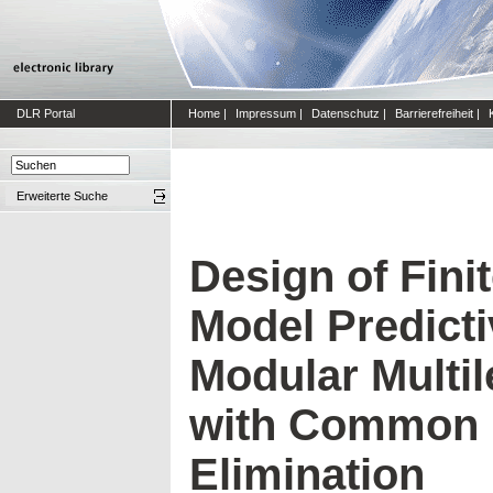
DLR Portal
Home
|
Impressum
|
Datenschutz
|
Barrierefreiheit
|
Erweiterte Suche
Design of Fini
Model Predicti
Modular Multil
with Common 
Elimination