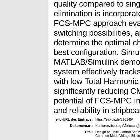
quality compared to si
elimination is incorporat
FCS-MPC approach evalua
switching possibilities, a
determine the optimal c
best configuration. Simu
MATLAB/Simulink demons
system effectively track
with low Total Harmonic
significantly reducing C
potential of FCS-MPC in
and reliability in ship
elib-URL des Eintrags:
https://elib.dlr.de/216145/
Dokumentart:
Konferenzbeitrag (Vorlesung)
Titel:
Design of Finite Control Set M
Common Mode Voltage Elimin