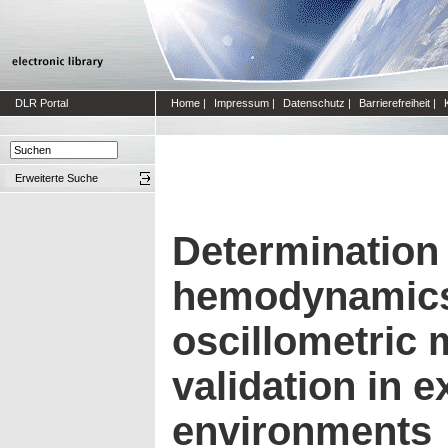
DLR Portal
Home
|
Impressum
|
Datenschutz
|
Barrierefreiheit
|
Erweiterte Suche
Determination 
hemodynamics
oscillometric 
validation in 
environments