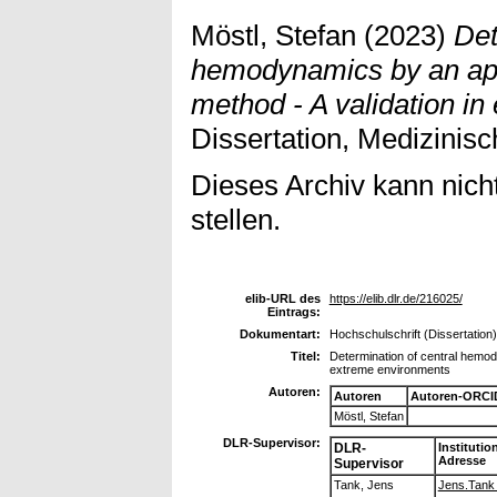
Möstl, Stefan
(2023)
Det
hemodynamics by an app
method - A validation i
Dissertation, Medizinis
Dieses Archiv kann nicht
stellen.
elib-URL des
https://elib.dlr.de/216025/
Eintrags:
Dokumentart:
Hochschulschrift (Dissertation)
Titel:
Determination of central hemod
extreme environments
Autoren:
Autoren
Autoren-ORCI
Möstl, Stefan
DLR-Supervisor:
DLR-
Institutio
Adresse
Supervisor
Tank, Jens
Jens.Tank (