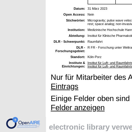
Datum:
31 März 2023
Open Access:
Nein
Stichwörter:
Microgravity; pulse wave velocit
rest; space analog; non-invasi
Institution:
Medizinische Hochschule Han
Abteilung:
Institut für Klinische Pharmakol
DLR - Schwerpunkt:
Raumfahrt
DLR -
R FR - Forschung unter Welt
Forschungsgebiet:
Standort:
Köln-Porz
Institute &
Institut für Luft- und Raumfahr
Einrichtungen:
Institut für Luft- und Raumfah
Nur für Mitarbeiter des 
Eintrags
Einige Felder oben sind
Felder anzeigen
electronic library ver